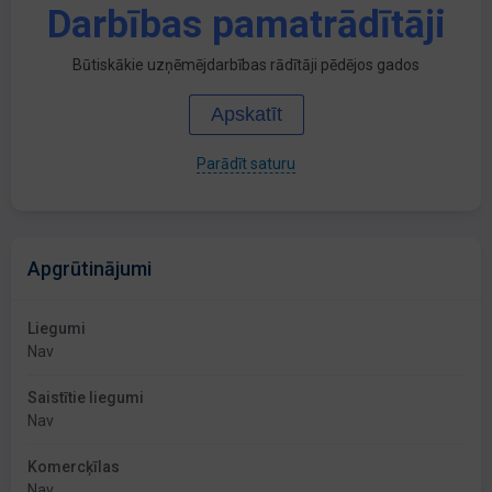
Darbības pamatrādītāji
Būtiskākie uzņēmējdarbības rādītāji pēdējos gados
Apskatīt
Parādīt saturu
Apgrūtinājumi
Liegumi
Nav
Saistītie liegumi
Nav
Komercķīlas
Nav