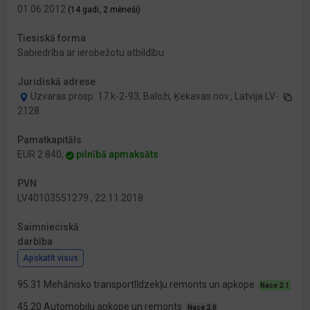
01.06.2012
(14 gadi, 2 mēneši)
Tiesiskā forma
Sabiedrība ar ierobežotu atbildību
Juridiskā adrese
Uzvaras prosp. 17 k-2-93, Baloži, Ķekavas nov., Latvija LV-
2128
Pamatkapitāls
EUR 2 840,
pilnībā apmaksāts
PVN
LV40103551279 , 22.11.2018
Saimnieciskā
darbība
Apskatīt visus
95.31 Mehānisko transportlīdzekļu remonts un apkope
Nace 2.1
45.20 Automobiļu apkope un remonts
Nace 2.0