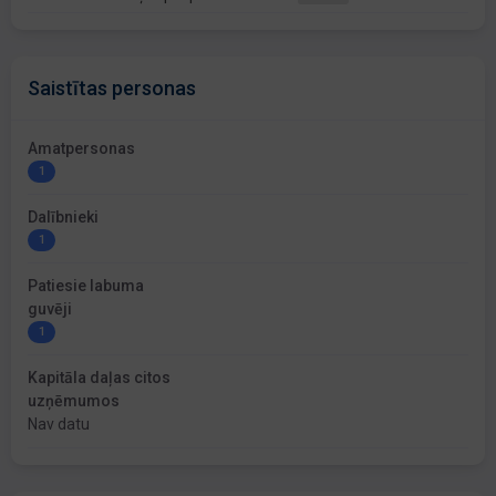
Saistītas personas
Amatpersonas
1
Dalībnieki
1
Patiesie labuma
guvēji
1
Kapitāla daļas citos
uzņēmumos
Nav datu