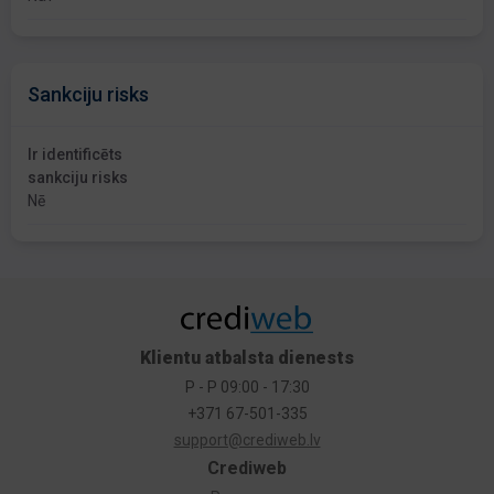
Sankciju risks
Ir identificēts
sankciju risks
Nē
Klientu atbalsta dienests
P - P 09:00 - 17:30
+371 67-501-335
support@crediweb.lv
Crediweb