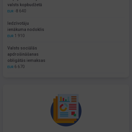
valsts kopbudžetā
-8 640
EUR
Iedzīvotāju
ienākuma nodoklis
1 910
EUR
Valsts sociālās
apdrošināšanas
obligātās iemaksas
6 670
EUR