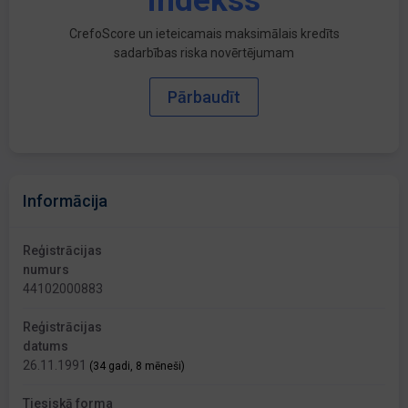
indekss
CrefoScore un ieteicamais maksimālais kredīts
sadarbības riska novērtējumam
Pārbaudīt
Informācija
Reģistrācijas
numurs
44102000883
Reģistrācijas
datums
26.11.1991
(34 gadi, 8 mēneši)
Tiesiskā forma