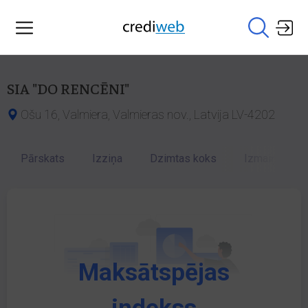
SIA "DO RENCĒNI"
Ošu 16, Valmiera, Valmieras nov., Latvija LV-4202
Pārskats
Izziņa
Dzimtas koks
Izmaiņu vēst
Maksātspējas