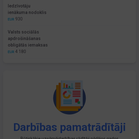
Iedzīvotāju
ienākuma nodoklis
930
EUR
Valsts sociālās
apdrošināšanas
obligātās iemaksas
4 180
EUR
Darbības pamatrādītāji
Būtiskākie uzņēmējdarbības rādītāji pēdējos gados