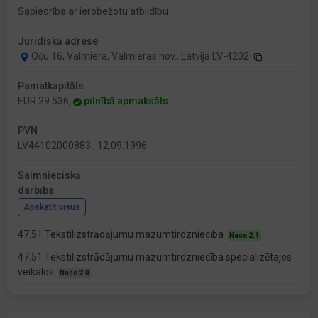
Sabiedrība ar ierobežotu atbildību
Juridiskā adrese
Ošu 16, Valmiera, Valmieras nov., Latvija LV-4202
Pamatkapitāls
EUR 29 536,
pilnībā apmaksāts
PVN
LV44102000883 , 12.09.1996
Saimnieciskā
darbība
Apskatīt visus
47.51 Tekstilizstrādājumu mazumtirdzniecība
Nace 2.1
47.51 Tekstilizstrādājumu mazumtirdzniecība specializētajos
veikalos
Nace 2.0