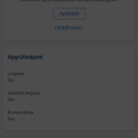
Apskatīt
Parādīt saturu
Apgrūtinājumi
Liegumi
Nav
Saistītie liegumi
Nav
Komercķīlas
Nav