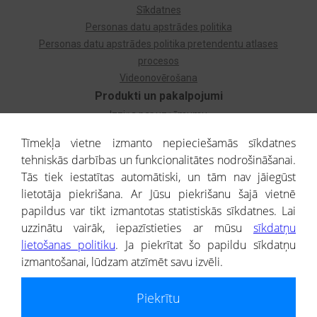
Sīkdatnes
Personas datu apstrādes politika
Personas datu apstrādes politika pretendentu atlases
procesos
Videonovērošana
Produkti un pakalpojumi
Izziņa par uzņēmumu
Izziņa par privātpersonu
Tīmekļa vietne izmanto nepieciešamās sīkdatnes
Dzimtas koks
tehniskās darbības un funkcionalitātes nodrošināšanai.
Uzņēmumu atlase
Tās tiek iestatītas automātiski, un tām nav jāiegūst
Monitorings
lietotāja piekrišana. Ar Jūsu piekrišanu šajā vietnē
Kredītizziņa par ārvalstu uzņēmumiem
papildus var tikt izmantotas statistiskās sīkdatnes. Lai
uzzinātu vairāk, iepazīstieties ar mūsu
sīkdatņu
® CREDITREFORM Latvija
lietošanas politiku
. Ja piekrītat šo papildu sīkdatņu
SIA
izmantošanai, lūdzam atzīmēt savu izvēli.
People illustrations by Storyset
Piekrītu
Informāciju no Uzņēmumu reģistra nodrošina SIA CREDITREFORM Latvija.