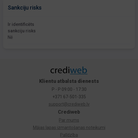
Sankciju risks
Ir identificēts
sankciju risks
Nē
Klientu atbalsta dienests
P - P 09:00 - 17:30
+371 67-501-335
support@crediweb.lv
Crediweb
Par mums
Mājas lapas izmantošanas noteikumi
Palīdzība