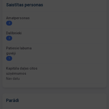
Saistītas personas
Amatpersonas
2
Dalībnieki
2
Patiesie labuma
guvēji
1
Kapitāla daļas citos
uzņēmumos
Nav datu
Parādi