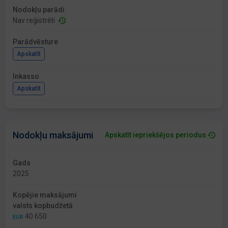
Nodokļu parādi
Nav reģistrēti
Parādvēsture
Apskatīt
Inkasso
Apskatīt
Nodokļu maksājumi
Apskatīt iepriekšējos periodus
Gads
2025
Kopējie maksājumi
valsts kopbudžetā
40 650
EUR