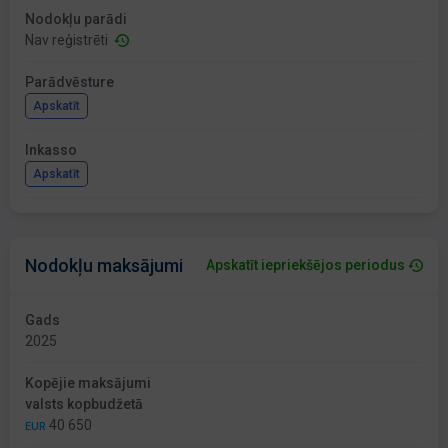
Nodokļu parādi
Nav reģistrēti
Parādvēsture
Apskatīt
Inkasso
Apskatīt
Nodokļu maksājumi
Apskatīt iepriekšējos periodus
Gads
2025
Kopējie maksājumi
valsts kopbudžetā
40 650
EUR