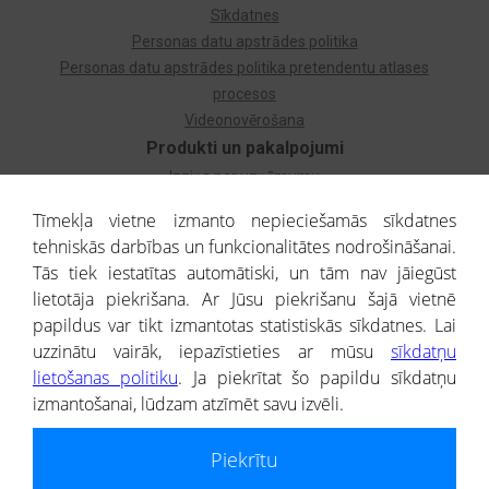
Sīkdatnes
Personas datu apstrādes politika
Personas datu apstrādes politika pretendentu atlases
procesos
Videonovērošana
Produkti un pakalpojumi
Izziņa par uzņēmumu
Izziņa par privātpersonu
Tīmekļa vietne izmanto nepieciešamās sīkdatnes
Dzimtas koks
tehniskās darbības un funkcionalitātes nodrošināšanai.
Uzņēmumu atlase
Tās tiek iestatītas automātiski, un tām nav jāiegūst
Monitorings
lietotāja piekrišana. Ar Jūsu piekrišanu šajā vietnē
Kredītizziņa par ārvalstu uzņēmumiem
papildus var tikt izmantotas statistiskās sīkdatnes. Lai
uzzinātu vairāk, iepazīstieties ar mūsu
sīkdatņu
® CREDITREFORM Latvija
lietošanas politiku
. Ja piekrītat šo papildu sīkdatņu
SIA
izmantošanai, lūdzam atzīmēt savu izvēli.
People illustrations by Storyset
Piekrītu
Informāciju no Uzņēmumu reģistra nodrošina SIA CREDITREFORM Latvija.