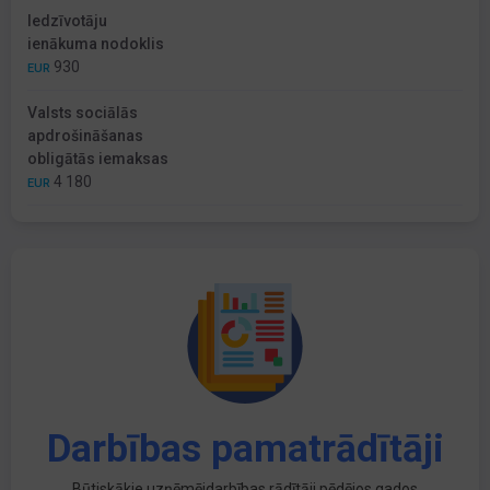
Iedzīvotāju
ienākuma nodoklis
930
EUR
Valsts sociālās
apdrošināšanas
obligātās iemaksas
4 180
EUR
Darbības pamatrādītāji
Būtiskākie uzņēmējdarbības rādītāji pēdējos gados