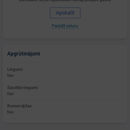
Apskatīt
Parādīt saturu
Apgrūtinājumi
Liegumi
Nav
Saistītie liegumi
Nav
Komercķīlas
Nav