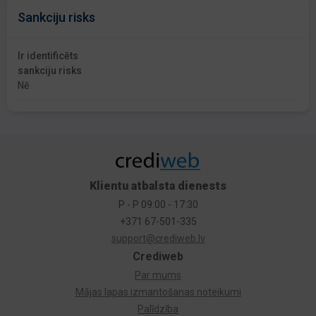
Sankciju risks
Ir identificēts
sankciju risks
Nē
Klientu atbalsta dienests
P - P 09:00 - 17:30
+371 67-501-335
support@crediweb.lv
Crediweb
Par mums
Mājas lapas izmantošanas noteikumi
Palīdzība