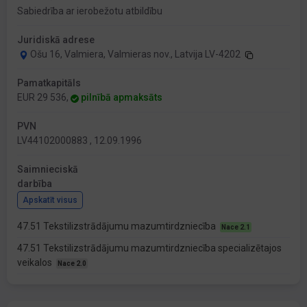
Sabiedrība ar ierobežotu atbildību
Juridiskā adrese
Ošu 16, Valmiera, Valmieras nov., Latvija LV-4202
Pamatkapitāls
EUR 29 536,
pilnībā apmaksāts
PVN
LV44102000883 , 12.09.1996
Saimnieciskā
darbība
Apskatīt visus
47.51 Tekstilizstrādājumu mazumtirdzniecība
Nace 2.1
47.51 Tekstilizstrādājumu mazumtirdzniecība specializētajos
veikalos
Nace 2.0