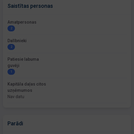
Saistītas personas
Amatpersonas
2
Dalībnieki
2
Patiesie labuma
guvēji
1
Kapitāla daļas citos
uzņēmumos
Nav datu
Parādi