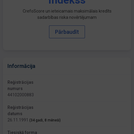
indekss
CrefoScore un ieteicamais maksimālais kredīts
sadarbības riska novērtējumam
Pārbaudīt
Informācija
Reģistrācijas
numurs
44102000883
Reģistrācijas
datums
26.11.1991
(34 gadi, 8 mēneši)
Tiesiskā forma