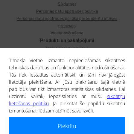
Sīkdatnes
Personas datu apstrādes politika
Personas datu apstrādes politika pretendentu atlases
procesos
Videonovērošana
Produkti un pakalpojumi
Izziņa par uzņēmumu
Izziņa par privātpersonu
Tīmekļa vietne izmanto nepieciešamās sīkdatnes
Dzimtas koks
tehniskās darbības un funkcionalitātes nodrošināšanai.
Uzņēmumu atlase
Tās tiek iestatītas automātiski, un tām nav jāiegūst
Monitorings
lietotāja piekrišana. Ar Jūsu piekrišanu šajā vietnē
Kredītizziņa par ārvalstu uzņēmumiem
papildus var tikt izmantotas statistiskās sīkdatnes. Lai
uzzinātu vairāk, iepazīstieties ar mūsu
sīkdatņu
® CREDITREFORM Latvija
lietošanas politiku
. Ja piekrītat šo papildu sīkdatņu
SIA
izmantošanai, lūdzam atzīmēt savu izvēli.
People illustrations by Storyset
Piekrītu
Informāciju no Uzņēmumu reģistra nodrošina SIA CREDITREFORM Latvija.