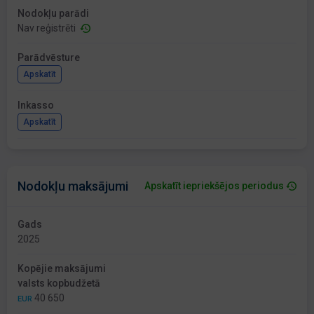
Nodokļu parādi
Nav reģistrēti
Parādvēsture
Apskatīt
Inkasso
Apskatīt
Nodokļu maksājumi
Apskatīt iepriekšējos periodus
Gads
2025
Kopējie maksājumi
valsts kopbudžetā
40 650
EUR