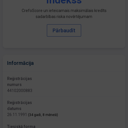
indekss
CrefoScore un ieteicamais maksimālais kredīts
sadarbības riska novērtējumam
Pārbaudīt
Informācija
Reģistrācijas
numurs
44102000883
Reģistrācijas
datums
26.11.1991
(34 gadi, 8 mēneši)
Tiesiskā forma