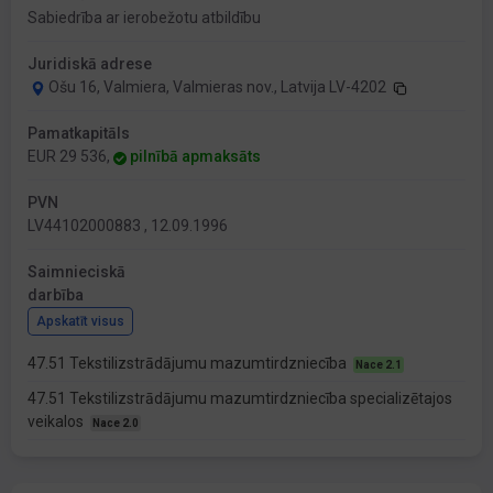
Sabiedrība ar ierobežotu atbildību
Juridiskā adrese
Ošu 16, Valmiera, Valmieras nov., Latvija LV-4202
Pamatkapitāls
EUR 29 536,
pilnībā apmaksāts
PVN
LV44102000883 , 12.09.1996
Saimnieciskā
darbība
Apskatīt visus
47.51 Tekstilizstrādājumu mazumtirdzniecība
Nace 2.1
47.51 Tekstilizstrādājumu mazumtirdzniecība specializētajos
veikalos
Nace 2.0