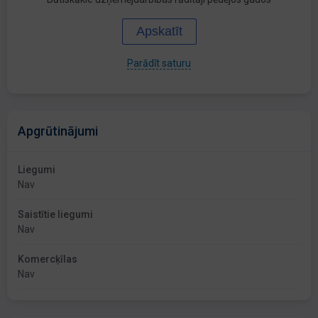
Apskatīt
Parādīt saturu
Apgrūtinājumi
Liegumi
Nav
Saistītie liegumi
Nav
Komercķīlas
Nav