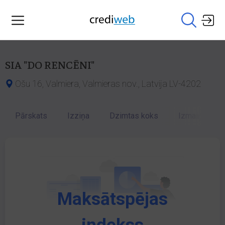
SIA "DO RENCĒNI"
Ošu 16, Valmiera, Valmieras nov., Latvija LV-4202
Pārskats
Izziņa
Dzimtas koks
Izmaiņu vēst
Maksātspējas