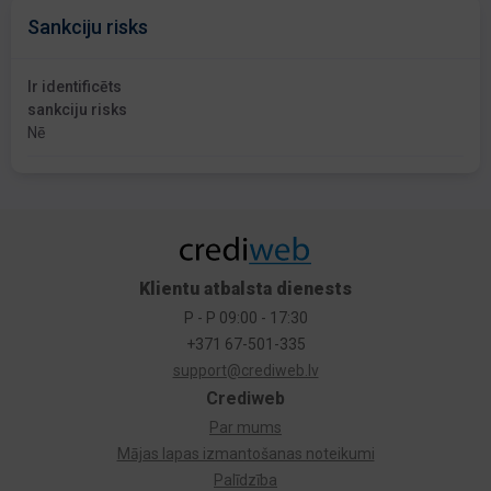
Sankciju risks
Ir identificēts
sankciju risks
Nē
Klientu atbalsta dienests
P - P 09:00 - 17:30
+371 67-501-335
support@crediweb.lv
Crediweb
Par mums
Mājas lapas izmantošanas noteikumi
Palīdzība