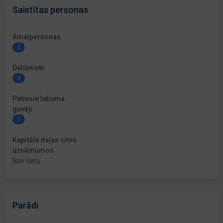
Saistītas personas
Amatpersonas
2
Dalībnieki
2
Patiesie labuma
guvēji
1
Kapitāla daļas citos
uzņēmumos
Nav datu
Parādi