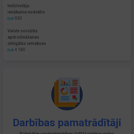
Iedzīvotāju
ienākuma nodoklis
930
EUR
Valsts sociālās
apdrošināšanas
obligātās iemaksas
4 180
EUR
Darbības pamatrādītāji
Būtiskākie uzņēmējdarbības rādītāji pēdējos gados