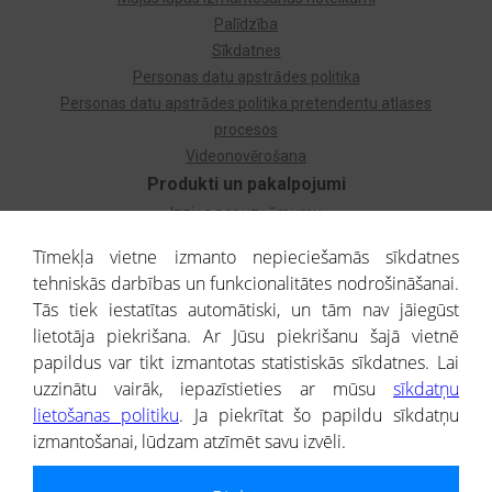
Palīdzība
Sīkdatnes
Personas datu apstrādes politika
Personas datu apstrādes politika pretendentu atlases
procesos
Videonovērošana
Produkti un pakalpojumi
Izziņa par uzņēmumu
Izziņa par privātpersonu
Tīmekļa vietne izmanto nepieciešamās sīkdatnes
Dzimtas koks
tehniskās darbības un funkcionalitātes nodrošināšanai.
Uzņēmumu atlase
Tās tiek iestatītas automātiski, un tām nav jāiegūst
Monitorings
lietotāja piekrišana. Ar Jūsu piekrišanu šajā vietnē
Kredītizziņa par ārvalstu uzņēmumiem
papildus var tikt izmantotas statistiskās sīkdatnes. Lai
uzzinātu vairāk, iepazīstieties ar mūsu
sīkdatņu
® CREDITREFORM Latvija
lietošanas politiku
. Ja piekrītat šo papildu sīkdatņu
SIA
izmantošanai, lūdzam atzīmēt savu izvēli.
People illustrations by Storyset