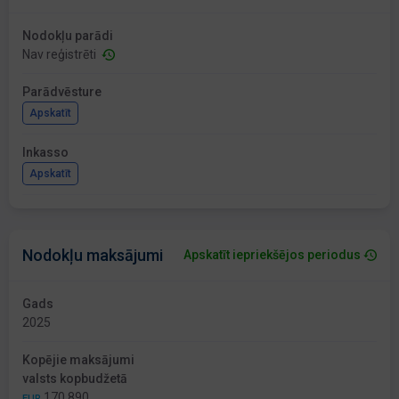
Nodokļu parādi
Nav reģistrēti
Parādvēsture
Apskatīt
Inkasso
Apskatīt
Nodokļu maksājumi
Apskatīt iepriekšējos periodus
Gads
2025
Kopējie maksājumi
valsts kopbudžetā
170 890
EUR