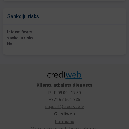
Sankciju risks
Ir identificēts
sankciju risks
Nē
Klientu atbalsta dienests
P - P 09:00 - 17:30
+371 67-501-335
support@crediweb.lv
Crediweb
Par mums
Mājas lapas izmantošanas noteikumi