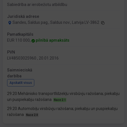
Sabiedrība ar ierobežotu atbildību
Juridiskā adrese
Sandes, Saldus pag., Saldus nov., Latvija LV-3862
Pamatkapitāls
EUR 110 000,
pilnībā apmaksāts
PVN
LV48503025960 , 20.01.2016
Saimnieciskā
darbība
Apskatīt visus
29.20 Mehānisko transportlīdzekļu virsbūvju ražošana; piekabju
un puspiekabju ražošana
Nace 2.1
29.20 Automobiļu virsbūvju ražošana; piekabju un puspiekabju
ražošana
Nace 2.0