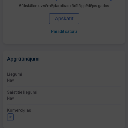
Būtiskākie uzņēmējdarbības rādītāji pēdējos gados
Apskatīt
Parādīt saturu
Apgrūtinājumi
Liegumi
Nav
Saistītie liegumi
Nav
Komercķīlas
Ir