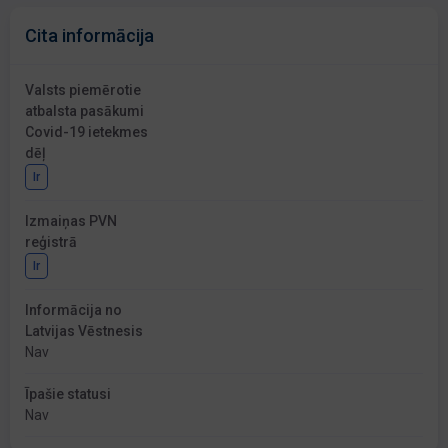
Cita informācija
Valsts piemērotie
atbalsta pasākumi
Covid-19 ietekmes
dēļ
Ir
Izmaiņas PVN
reģistrā
Ir
Informācija no
Latvijas Vēstnesis
Nav
Īpašie statusi
Nav