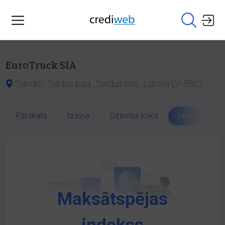
EuroTruck SIA
Sandes, Saldus pag., Saldus nov., Latvija LV-3862
Pārskats
Izziņa
Dzimtas koks
Izmaiņu vēst
Maksātspējas