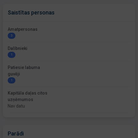
Saistītas personas
Amatpersonas
3
Dalībnieki
1
Patiesie labuma
guvēji
1
Kapitāla daļas citos
uzņēmumos
Nav datu
Parādi