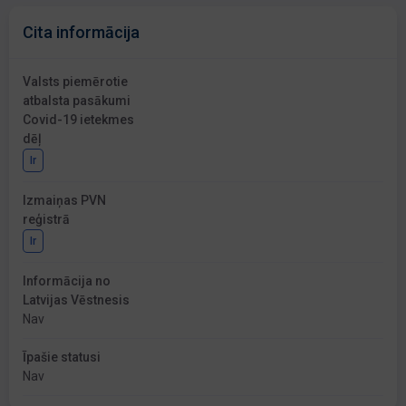
Cita informācija
Valsts piemērotie
atbalsta pasākumi
Covid-19 ietekmes
dēļ
Ir
Izmaiņas PVN
reģistrā
Ir
Informācija no
Latvijas Vēstnesis
Nav
Īpašie statusi
Nav