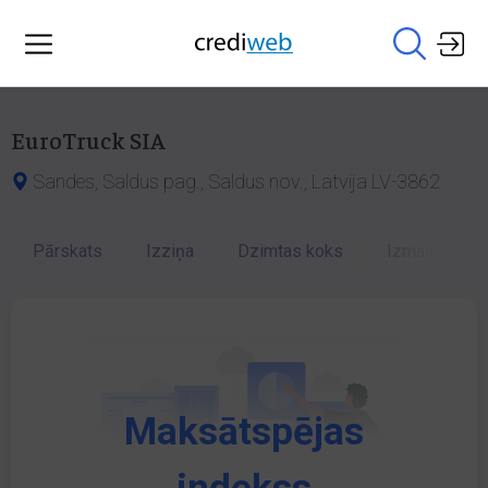
EuroTruck SIA
Sandes, Saldus pag., Saldus nov., Latvija LV-3862
Pārskats
Izziņa
Dzimtas koks
Izmaiņu vēst
Maksātspējas