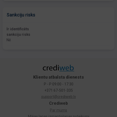
Sankciju risks
Ir identificēts
sankciju risks
Nē
Klientu atbalsta dienests
P - P 09:00 - 17:30
+371 67-501-335
support@crediweb.lv
Crediweb
Par mums
Mājas lapas izmantošanas noteikumi