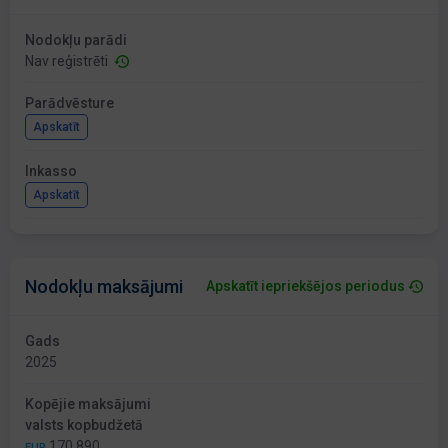
Nodokļu parādi
Nav reģistrēti
Parādvēsture
Apskatīt
Inkasso
Apskatīt
Nodokļu maksājumi
Apskatīt iepriekšējos periodus
Gads
2025
Kopējie maksājumi
valsts kopbudžetā
170 890
EUR