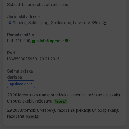
Sabiedrība ar ierobežotu atbildību
Juridiskā adrese
Sandes, Saldus pag., Saldus nov., Latvija LV-3862
Pamatkapitāls
EUR 110 000,
pilnībā apmaksāts
PVN
LV48503025960 , 20.01.2016
Saimnieciskā
darbība
Apskatīt visus
29.20 Mehānisko transportlīdzekļu virsbūvju ražošana; piekabju
un puspiekabju ražošana
Nace 2.1
29.20 Automobiļu virsbūvju ražošana; piekabju un puspiekabju
ražošana
Nace 2.0