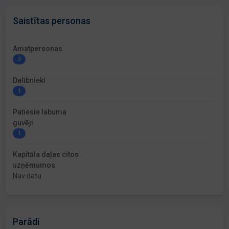
Saistītas personas
Amatpersonas
3
Dalībnieki
1
Patiesie labuma
guvēji
1
Kapitāla daļas citos
uzņēmumos
Nav datu
Parādi