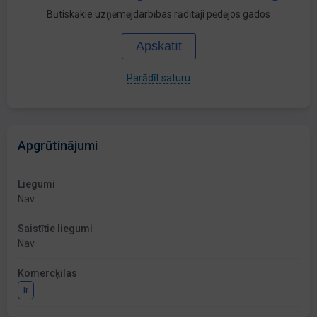
Būtiskākie uzņēmējdarbības rādītāji pēdējos gados
Apskatīt
Parādīt saturu
Apgrūtinājumi
Liegumi
Nav
Saistītie liegumi
Nav
Komercķīlas
Ir