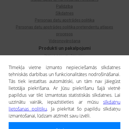
Palīdzība
Sīkdatnes
Personas datu apstrādes politika
Personas datu apstrādes politika pretendentu atlases
procesos
Videonovērošana
Produkti un pakalpojumi
Izziņa par uzņēmumu
Izziņa par privātpersonu
Tīmekļa vietne izmanto nepieciešamās sīkdatnes
Dzimtas koks
tehniskās darbības un funkcionalitātes nodrošināšanai.
Uzņēmumu atlase
Tās tiek iestatītas automātiski, un tām nav jāiegūst
Monitorings
lietotāja piekrišana. Ar Jūsu piekrišanu šajā vietnē
Kredītizziņa par ārvalstu uzņēmumiem
papildus var tikt izmantotas statistiskās sīkdatnes. Lai
uzzinātu vairāk, iepazīstieties ar mūsu
sīkdatņu
® CREDITREFORM Latvija
lietošanas politiku
. Ja piekrītat šo papildu sīkdatņu
SIA
izmantošanai, lūdzam atzīmēt savu izvēli.
People illustrations by Storyset