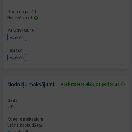
Nodokļu parādi
Nav reģistrēti
Parādvēsture
Apskatīt
Inkasso
Apskatīt
Nodokļu maksājumi
Apskatīt iepriekšējos periodus
Gads
2025
Kopējie maksājumi
valsts kopbudžetā
170 890
EUR