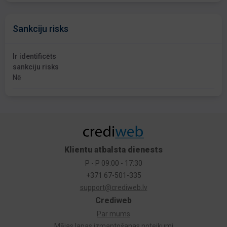
Sankciju risks
Ir identificēts
sankciju risks
Nē
Klientu atbalsta dienests
P - P 09:00 - 17:30
+371 67-501-335
support@crediweb.lv
Crediweb
Par mums
Mājas lapas izmantošanas noteikumi