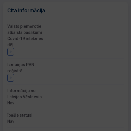
Cita informācija
Valsts piemērotie
atbalsta pasākumi
Covid-19 ietekmes
dēļ
Ir
Izmaiņas PVN
reģistrā
Ir
Informācija no
Latvijas Vēstnesis
Nav
Īpašie statusi
Nav