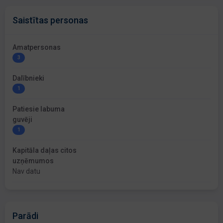
Saistītas personas
Amatpersonas
3
Dalībnieki
1
Patiesie labuma
guvēji
1
Kapitāla daļas citos
uzņēmumos
Nav datu
Parādi