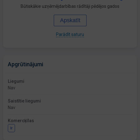
Būtiskākie uzņēmējdarbības rādītāji pēdējos gados
Apskatīt
Parādīt saturu
Apgrūtinājumi
Liegumi
Nav
Saistītie liegumi
Nav
Komercķīlas
Ir