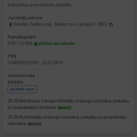
Sabiedrība ar ierobežotu atbildību
Juridiskā adrese
Sandes, Saldus pag., Saldus nov., Latvija LV-3862
Pamatkapitāls
EUR 110 000,
pilnībā apmaksāts
PVN
LV48503025960 , 20.01.2016
Saimnieciskā
darbība
Apskatīt visus
29.20 Mehānisko transportlīdzekļu virsbūvju ražošana; piekabju
un puspiekabju ražošana
Nace 2.1
29.20 Automobiļu virsbūvju ražošana; piekabju un puspiekabju
ražošana
Nace 2.0