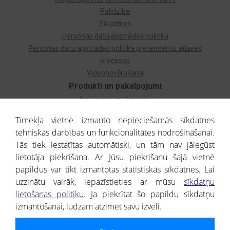
Palīdzība
Sīkdatnes
Personas datu apstrādes politika
Personas datu apstrādes politika pretendentu atlases
procesos
Videonovērošana
Produkti un pakalpojumi
Izziņa par uzņēmumu
Izziņa par privātpersonu
Tīmekļa vietne izmanto nepieciešamās sīkdatnes
Dzimtas koks
tehniskās darbības un funkcionalitātes nodrošināšanai.
Uzņēmumu atlase
Tās tiek iestatītas automātiski, un tām nav jāiegūst
Monitorings
lietotāja piekrišana. Ar Jūsu piekrišanu šajā vietnē
Kredītizziņa par ārvalstu uzņēmumiem
papildus var tikt izmantotas statistiskās sīkdatnes. Lai
uzzinātu vairāk, iepazīstieties ar mūsu
sīkdatņu
® CREDITREFORM Latvija
lietošanas politiku
. Ja piekrītat šo papildu sīkdatņu
SIA
izmantošanai, lūdzam atzīmēt savu izvēli.
People illustrations by Storyset