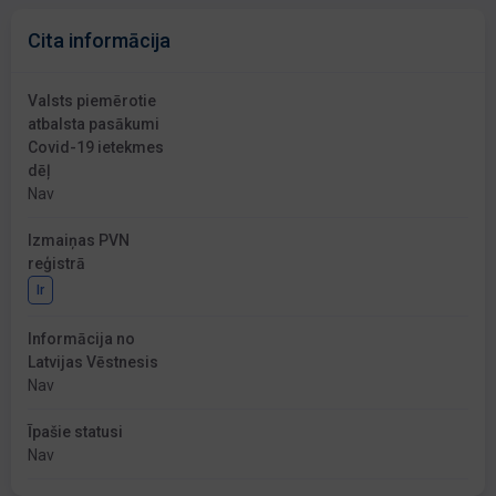
Cita informācija
Valsts piemērotie
atbalsta pasākumi
Covid-19 ietekmes
dēļ
Nav
Izmaiņas PVN
reģistrā
Ir
Informācija no
Latvijas Vēstnesis
Nav
Īpašie statusi
Nav