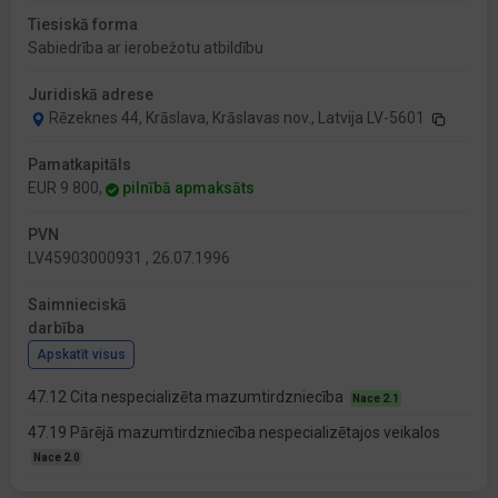
Tiesiskā forma
Sabiedrība ar ierobežotu atbildību
Juridiskā adrese
Rēzeknes 44, Krāslava, Krāslavas nov., Latvija LV-5601
Pamatkapitāls
EUR 9 800,
pilnībā apmaksāts
PVN
LV45903000931 , 26.07.1996
Saimnieciskā
darbība
Apskatīt visus
47.12 Cita nespecializēta mazumtirdzniecība
Nace 2.1
47.19 Pārējā mazumtirdzniecība nespecializētajos veikalos
Nace 2.0