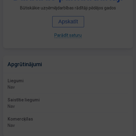
Būtiskākie uzņēmējdarbības rādītāji pēdējos gados
Apskatīt
Parādīt saturu
Apgrūtinājumi
Liegumi
Nav
Saistītie liegumi
Nav
Komercķīlas
Nav