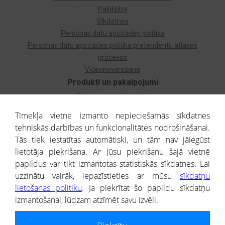
Palīdzība
Sīkdatnes
Personas datu apstrādes politika
Personas datu apstrādes politika pretendentu atlases
procesos
Videonovērošana
Produkti un pakalpojumi
Izziņa par uzņēmumu
Izziņa par privātpersonu
Tīmekļa vietne izmanto nepieciešamās sīkdatnes
Dzimtas koks
tehniskās darbības un funkcionalitātes nodrošināšanai.
Uzņēmumu atlase
Tās tiek iestatītas automātiski, un tām nav jāiegūst
Monitorings
lietotāja piekrišana. Ar Jūsu piekrišanu šajā vietnē
Kredītizziņa par ārvalstu uzņēmumiem
papildus var tikt izmantotas statistiskās sīkdatnes. Lai
uzzinātu vairāk, iepazīstieties ar mūsu
sīkdatņu
® CREDITREFORM Latvija
lietošanas politiku
. Ja piekrītat šo papildu sīkdatņu
SIA
izmantošanai, lūdzam atzīmēt savu izvēli.
People illustrations by Storyset