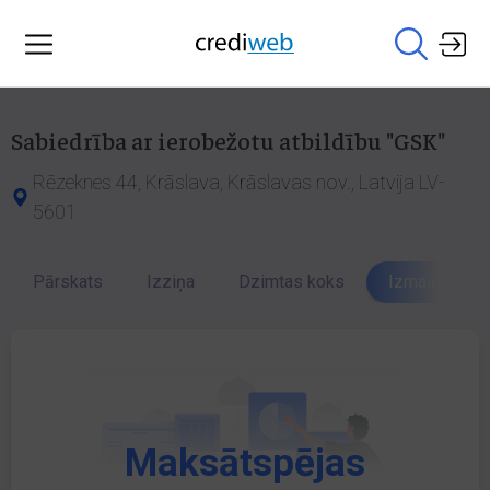
Sabiedrība ar ierobežotu atbildību "GSK"
Rēzeknes 44, Krāslava, Krāslavas nov., Latvija LV-
5601
Pārskats
Izziņa
Dzimtas koks
Izmaiņu vēst
Maksātspējas