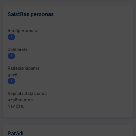
Saistītas personas
Amatpersonas
1
Dalībnieki
1
Patiesie labuma
guvēji
1
Kapitāla daļas citos
uzņēmumos
Nav datu
Parādi