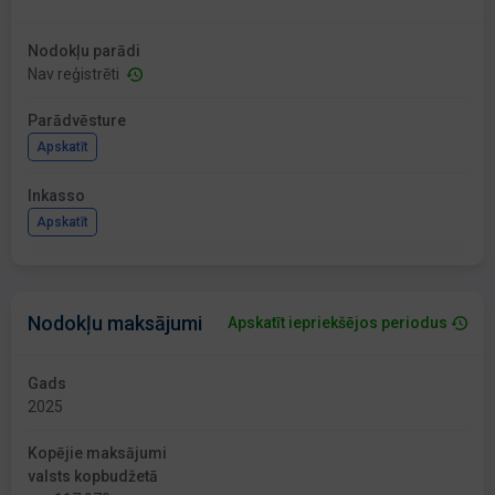
Nodokļu parādi
Nav reģistrēti
Parādvēsture
Apskatīt
Inkasso
Apskatīt
Nodokļu maksājumi
Apskatīt iepriekšējos periodus
Gads
2025
Kopējie maksājumi
valsts kopbudžetā