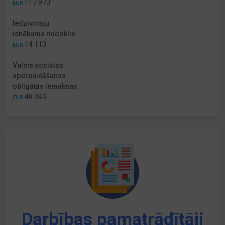
117 970
EUR
Iedzīvotāju
ienākuma nodoklis
14 110
EUR
Valsts sociālās
apdrošināšanas
obligātās iemaksas
48 340
EUR
Darbības pamatrādītāji