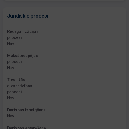
Juridiskie procesi
Reorganizācijas
procesi
Nav
Maksātnespējas
procesi
Nav
Tiesiskās
aizsardzības
procesi
Nav
Darbības izbeigšana
Nav
Darbības apturēšana