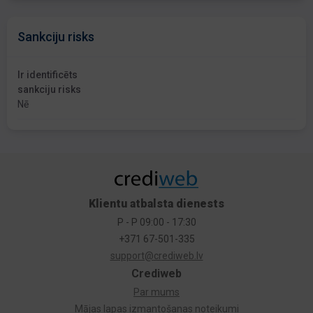
Sankciju risks
Ir identificēts
sankciju risks
Nē
Klientu atbalsta dienests
P - P 09:00 - 17:30
+371 67-501-335
support@crediweb.lv
Crediweb
Par mums
Mājas lapas izmantošanas noteikumi