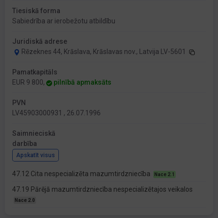
Tiesiskā forma
Sabiedrība ar ierobežotu atbildību
Juridiskā adrese
Rēzeknes 44, Krāslava, Krāslavas nov., Latvija LV-5601
Pamatkapitāls
EUR 9 800,
pilnībā apmaksāts
PVN
LV45903000931 , 26.07.1996
Saimnieciskā
darbība
Apskatīt visus
47.12 Cita nespecializēta mazumtirdzniecība
Nace 2.1
47.19 Pārējā mazumtirdzniecība nespecializētajos veikalos
Nace 2.0