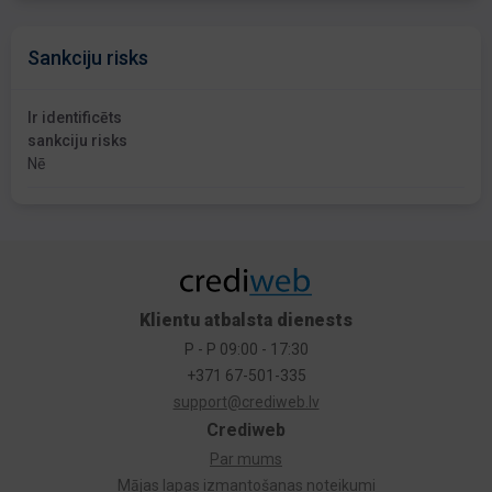
Sankciju risks
Ir identificēts
sankciju risks
Nē
Klientu atbalsta dienests
P - P 09:00 - 17:30
+371 67-501-335
support@crediweb.lv
Crediweb
Par mums
Mājas lapas izmantošanas noteikumi