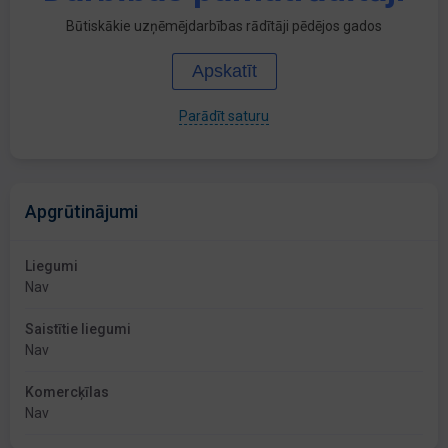
Būtiskākie uzņēmējdarbības rādītāji pēdējos gados
Apskatīt
Parādīt saturu
Apgrūtinājumi
Liegumi
Nav
Saistītie liegumi
Nav
Komercķīlas
Nav