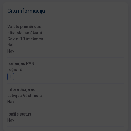
Cita informācija
Valsts piemērotie
atbalsta pasākumi
Covid-19 ietekmes
dēļ
Nav
Izmaiņas PVN
reģistrā
Ir
Informācija no
Latvijas Vēstnesis
Nav
Īpašie statusi
Nav