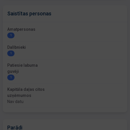
Saistītas personas
Amatpersonas
1
Dalībnieki
1
Patiesie labuma
guvēji
1
Kapitāla daļas citos
uzņēmumos
Nav datu
Parādi