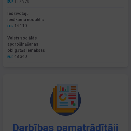
117 970
EUR
Iedzīvotāju
ienākuma nodoklis
14 110
EUR
Valsts sociālās
apdrošināšanas
obligātās iemaksas
48 340
EUR
Darbības pamatrādītāji