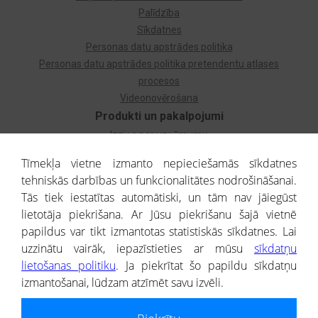
Palīdzība
Sīkdatnes
Personas datu apstrādes politika
Personas datu apstrādes politika pretendentu atlases
procesos
Videonovērošana
Produkti un pakalpojumi
Izziņa par uzņēmumu
Izziņa par privātpersonu
Tīmekļa vietne izmanto nepieciešamās sīkdatnes
Dzimtas koks
tehniskās darbības un funkcionalitātes nodrošināšanai.
Uzņēmumu atlase
Tās tiek iestatītas automātiski, un tām nav jāiegūst
Monitorings
lietotāja piekrišana. Ar Jūsu piekrišanu šajā vietnē
Kredītizziņa par ārvalstu uzņēmumiem
papildus var tikt izmantotas statistiskās sīkdatnes. Lai
uzzinātu vairāk, iepazīstieties ar mūsu
sīkdatņu
® CREDITREFORM Latvija
lietošanas politiku
. Ja piekrītat šo papildu sīkdatņu
SIA
izmantošanai, lūdzam atzīmēt savu izvēli.
People illustrations by Storyset