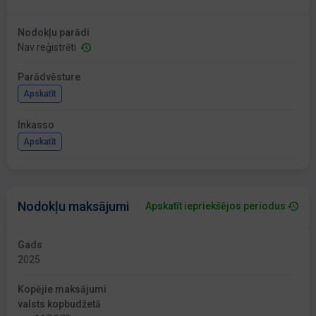
Nodokļu parādi
Nav reģistrēti
Parādvēsture
Apskatīt
Inkasso
Apskatīt
Nodokļu maksājumi
Apskatīt iepriekšējos periodus
Gads
2025
Kopējie maksājumi
valsts kopbudžetā