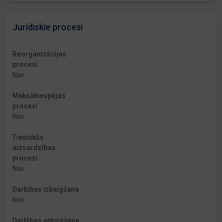
Juridiskie procesi
Reorganizācijas
procesi
Nav
Maksātnespējas
procesi
Nav
Tiesiskās
aizsardzības
procesi
Nav
Darbības izbeigšana
Nav
Darbības apturēšana