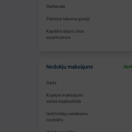
Dalībnieki
Patiesie labuma guvēji
Kapitāla daļas citos
uzņēmumos
Nodokļu maksājumi
Apsk
Gads
Kopējie maksājumi
valsts kopbudžetā
Iedzīvotāju ienākuma
nodoklis