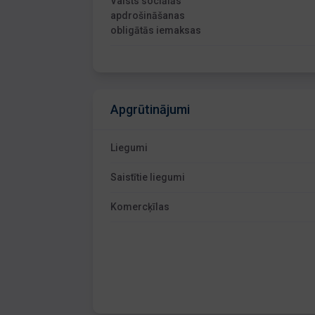
Valsts sociālās
apdrošināšanas
obligātās iemaksas
Apgrūtinājumi
Liegumi
Saistītie liegumi
Komercķīlas