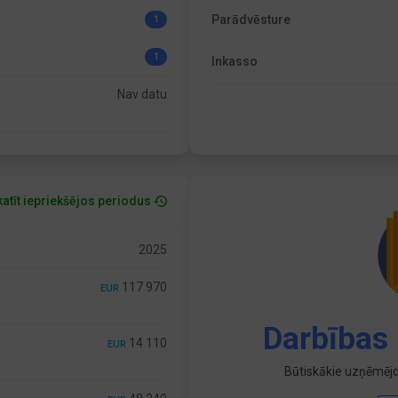
Parādvēsture
1
1
Inkasso
Nav datu
atīt iepriekšējos periodus
2025
117 970
EUR
Darbības 
14 110
EUR
Būtiskākie uzņēmējd