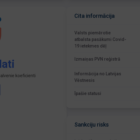
Cita informācija
Valsts piemērotie
atbalsta pasākumi Covid-
19 ietekmes dēļ
Izmaiņas PVN reģistrā
ati
Informācija no Latvijas
lvenie koeficienti
Vēstnesis
Īpašie statusi
Sankciju risks