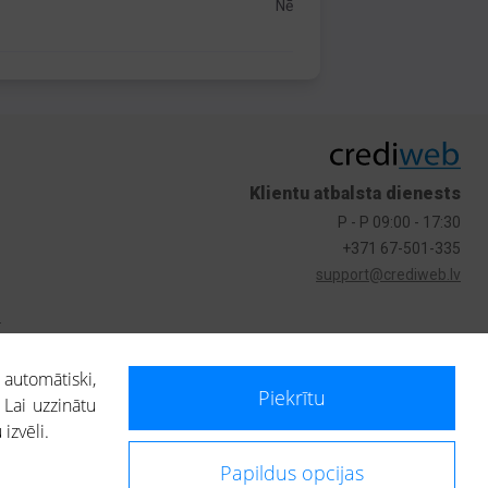
Nē
Klientu atbalsta dienests
P - P 09:00 - 17:30
+371 67-501-335
support@crediweb.lv
s
 automātiski,
Piekrītu
 Lai uzzinātu
izvēli.
Papildus opcijas
ietotājs, izmantojot portālā saņemto informāciju, ir atbildīgs par fizisko