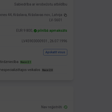
Sabiedrība ar ierobežotu atbildību
nes 44, Krāslava, Krāslavas nov., Latvija
LV-5601
EUR 9 800,
pilnībā apmaksāts
LV45903000931 , 26.07.1996
Apskatīt visus
tirdzniecība
Nace 2.1
nespecializētajos veikalos
Nace 2.0
Nav reģistrēti