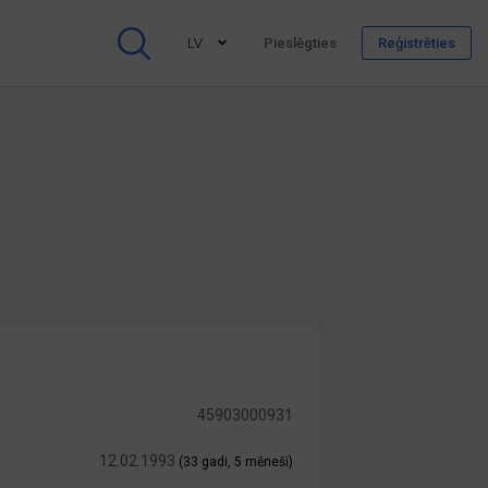
LV
Pieslēgties
Reģistrēties
45903000931
12.02.1993
(33 gadi, 5 mēneši)