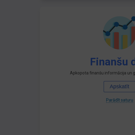
Finanšu d
Apkopota finanšu informācija un ga
Apskatīt
Parādīt saturu