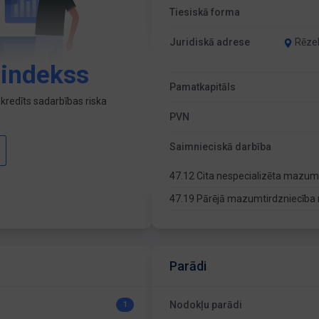
Tiesiskā forma
Juridiskā adrese
Rēzek
 indekss
Pamatkapitāls
kredīts sadarbības riska
PVN
Saimnieciskā darbība
47.12 Cita nespecializēta mazum
47.19 Pārējā mazumtirdzniecība 
Parādi
Nodokļu parādi
1