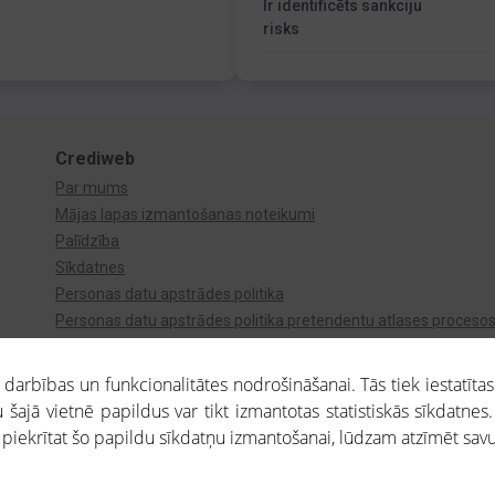
Ir identificēts sankciju
risks
Crediweb
Par mums
Mājas lapas izmantošanas noteikumi
Palīdzība
Sīkdatnes
Personas datu apstrādes politika
Personas datu apstrādes politika pretendentu atlases proceso
Videonovērošana
arbības un funkcionalitātes nodrošināšanai. Tās tiek iestatītas
 šajā vietnē papildus var tikt izmantotas statistiskās sīkdatnes.
a piekrītat šo papildu sīkdatņu izmantošanai, lūdzam atzīmēt savu 
aros saņemtajai informācijai ir uzziņas raksturs, un tai nav juridiska spēka. Portāla l