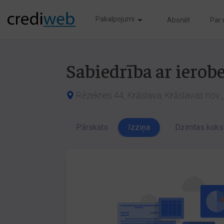
Pakalpojumi
Abonēt
Par
Sabiedrība ar ierob
Rēzeknes 44, Krāslava, Krāslavas nov.,
Pārskats
Izziņa
Dzimtas koks