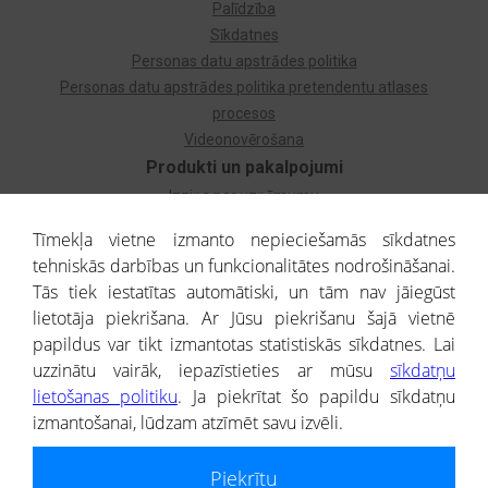
Palīdzība
Sīkdatnes
Personas datu apstrādes politika
Personas datu apstrādes politika pretendentu atlases
procesos
Videonovērošana
Produkti un pakalpojumi
Izziņa par uzņēmumu
Izziņa par privātpersonu
Tīmekļa vietne izmanto nepieciešamās sīkdatnes
Dzimtas koks
tehniskās darbības un funkcionalitātes nodrošināšanai.
Uzņēmumu atlase
Tās tiek iestatītas automātiski, un tām nav jāiegūst
Monitorings
lietotāja piekrišana. Ar Jūsu piekrišanu šajā vietnē
Kredītizziņa par ārvalstu uzņēmumiem
papildus var tikt izmantotas statistiskās sīkdatnes. Lai
uzzinātu vairāk, iepazīstieties ar mūsu
sīkdatņu
® CREDITREFORM Latvija
lietošanas politiku
. Ja piekrītat šo papildu sīkdatņu
SIA
izmantošanai, lūdzam atzīmēt savu izvēli.
People illustrations by Storyset
Piekrītu