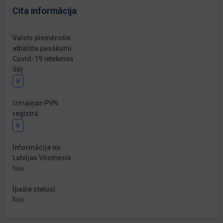
Cita informācija
Valsts piemērotie
atbalsta pasākumi
Covid-19 ietekmes
dēļ
Ir
Izmaiņas PVN
reģistrā
Ir
Informācija no
Latvijas Vēstnesis
Nav
Īpašie statusi
Nav