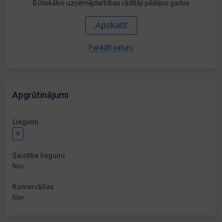
Būtiskākie uzņēmējdarbības rādītāji pēdējos gados
Apskatīt
Parādīt saturu
Apgrūtinājumi
Liegumi
Ir
Saistītie liegumi
Nav
Komercķīlas
Nav