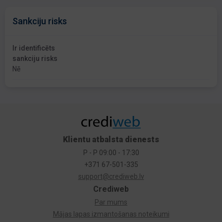
Sankciju risks
Ir identificēts
sankciju risks
Nē
Klientu atbalsta dienests
P - P 09:00 - 17:30
+371 67-501-335
support@crediweb.lv
Crediweb
Par mums
Mājas lapas izmantošanas noteikumi