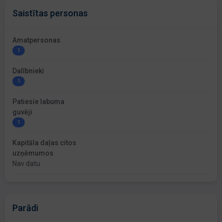
Saistītas personas
Amatpersonas
1
Dalībnieki
1
Patiesie labuma
guvēji
1
Kapitāla daļas citos
uzņēmumos
Nav datu
Parādi