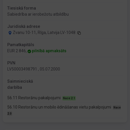
Tiesiskā forma
Sabiedrība ar ierobežotu atbildību
Juridiskā adrese
Zvanu 10-11, Rīga, Latvija LV-1048
Pamatkapitāls
EUR 2 846,
pilnībā apmaksāts
PVN
LV50003498791 , 05.07.2000
Saimnieciskā
darbība
56.11 Restorānu pakalpojumi
Nace 2.1
56.10 Restorānu un mobilo ēdināšanas vietu pakalpojumi
Nace
2.0