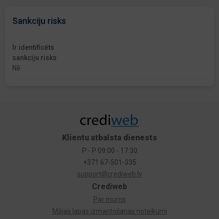
Sankciju risks
Ir identificēts
sankciju risks
Nē
Klientu atbalsta dienests
P - P 09:00 - 17:30
+371 67-501-335
support@crediweb.lv
Crediweb
Par mums
Mājas lapas izmantošanas noteikumi