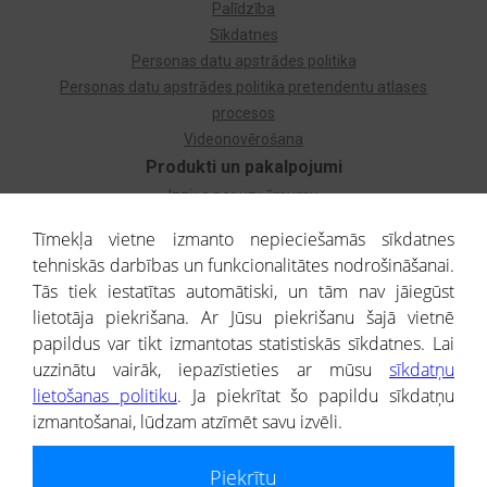
Palīdzība
Sīkdatnes
Personas datu apstrādes politika
Personas datu apstrādes politika pretendentu atlases
procesos
Videonovērošana
Produkti un pakalpojumi
Izziņa par uzņēmumu
Izziņa par privātpersonu
Tīmekļa vietne izmanto nepieciešamās sīkdatnes
Dzimtas koks
tehniskās darbības un funkcionalitātes nodrošināšanai.
Uzņēmumu atlase
Tās tiek iestatītas automātiski, un tām nav jāiegūst
Monitorings
lietotāja piekrišana. Ar Jūsu piekrišanu šajā vietnē
Kredītizziņa par ārvalstu uzņēmumiem
papildus var tikt izmantotas statistiskās sīkdatnes. Lai
uzzinātu vairāk, iepazīstieties ar mūsu
sīkdatņu
® CREDITREFORM Latvija
lietošanas politiku
. Ja piekrītat šo papildu sīkdatņu
SIA
izmantošanai, lūdzam atzīmēt savu izvēli.
People illustrations by Storyset
Piekrītu