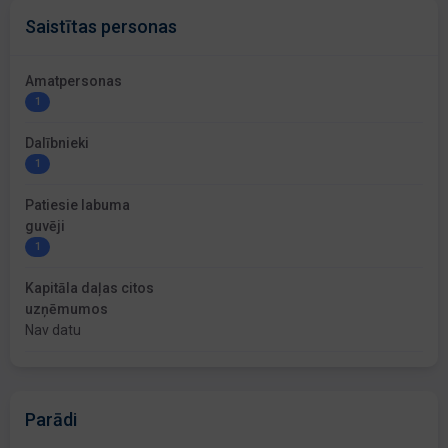
Saistītas personas
Amatpersonas
1
Dalībnieki
1
Patiesie labuma
guvēji
1
Kapitāla daļas citos
uzņēmumos
Nav datu
Parādi