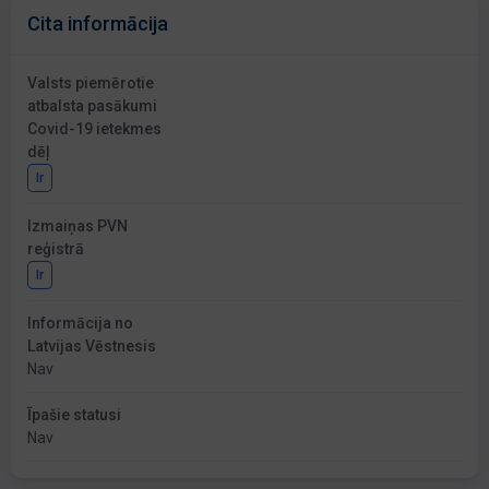
Cita informācija
Valsts piemērotie
atbalsta pasākumi
Covid-19 ietekmes
dēļ
Ir
Izmaiņas PVN
reģistrā
Ir
Informācija no
Latvijas Vēstnesis
Nav
Īpašie statusi
Nav