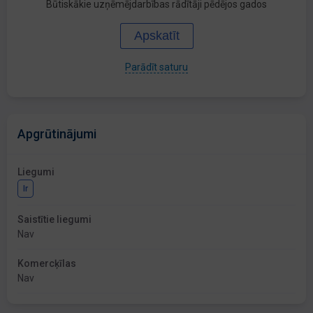
Būtiskākie uzņēmējdarbības rādītāji pēdējos gados
Apskatīt
Parādīt saturu
Apgrūtinājumi
Liegumi
Ir
Saistītie liegumi
Nav
Komercķīlas
Nav