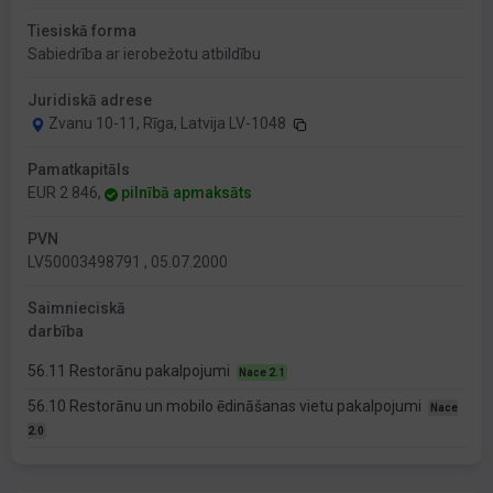
Tiesiskā forma
Sabiedrība ar ierobežotu atbildību
Juridiskā adrese
Zvanu 10-11, Rīga, Latvija LV-1048
Pamatkapitāls
EUR 2 846,
pilnībā apmaksāts
PVN
LV50003498791 , 05.07.2000
Saimnieciskā
darbība
56.11 Restorānu pakalpojumi
Nace 2.1
56.10 Restorānu un mobilo ēdināšanas vietu pakalpojumi
Nace
2.0