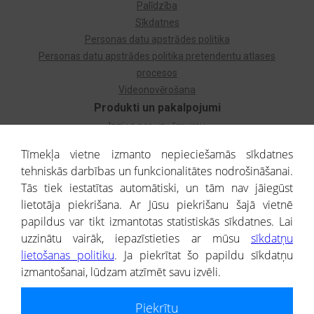
Palīdzība
Sīkdatnes
Personas datu apstrādes politika
Personas datu apstrādes politika pretendentu atlases
procesos
Videonovērošana
Produkti un pakalpojumi
Izziņa par uzņēmumu
Izziņa par privātpersonu
Tīmekļa vietne izmanto nepieciešamās sīkdatnes
Dzimtas koks
tehniskās darbības un funkcionalitātes nodrošināšanai.
Uzņēmumu atlase
Tās tiek iestatītas automātiski, un tām nav jāiegūst
Monitorings
lietotāja piekrišana. Ar Jūsu piekrišanu šajā vietnē
Kredītizziņa par ārvalstu uzņēmumiem
papildus var tikt izmantotas statistiskās sīkdatnes. Lai
uzzinātu vairāk, iepazīstieties ar mūsu
sīkdatņu
® CREDITREFORM Latvija
lietošanas politiku
. Ja piekrītat šo papildu sīkdatņu
SIA
izmantošanai, lūdzam atzīmēt savu izvēli.
People illustrations by Storyset
Piekrītu