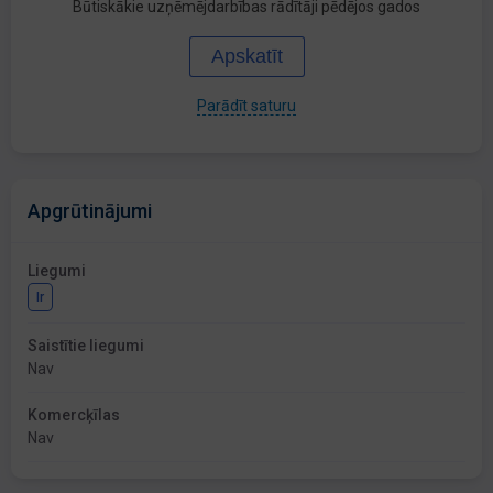
Būtiskākie uzņēmējdarbības rādītāji pēdējos gados
Apskatīt
Parādīt saturu
Apgrūtinājumi
Liegumi
Ir
Saistītie liegumi
Nav
Komercķīlas
Nav