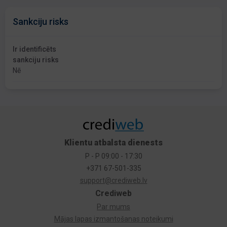
Sankciju risks
Ir identificēts
sankciju risks
Nē
Klientu atbalsta dienests
P - P 09:00 - 17:30
+371 67-501-335
support@crediweb.lv
Crediweb
Par mums
Mājas lapas izmantošanas noteikumi