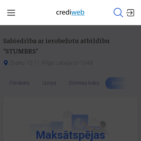
Sabiedrība ar ierobežotu atbildību
"STUMBRS"
Zvanu 10-11, Rīga, Latvija LV-1048
Pārskats
Izziņa
Dzimtas koks
Izmaiņu vēst
Maksātspējas