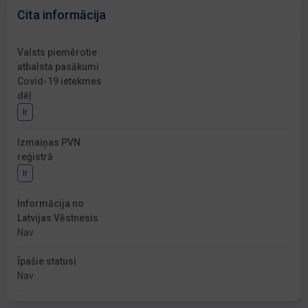
Cita informācija
Valsts piemērotie
atbalsta pasākumi
Covid-19 ietekmes
dēļ
Ir
Izmaiņas PVN
reģistrā
Ir
Informācija no
Latvijas Vēstnesis
Nav
Īpašie statusi
Nav