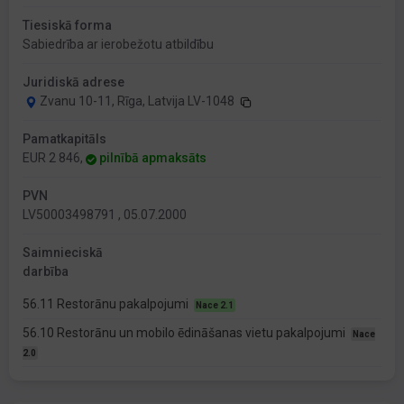
Tiesiskā forma
Sabiedrība ar ierobežotu atbildību
Juridiskā adrese
Zvanu 10-11, Rīga, Latvija LV-1048
Pamatkapitāls
EUR 2 846,
pilnībā apmaksāts
PVN
LV50003498791 , 05.07.2000
Saimnieciskā
darbība
56.11 Restorānu pakalpojumi
Nace 2.1
56.10 Restorānu un mobilo ēdināšanas vietu pakalpojumi
Nace
2.0