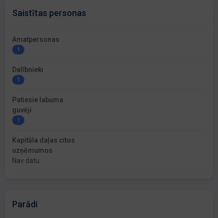
Saistītas personas
Amatpersonas
1
Dalībnieki
1
Patiesie labuma
guvēji
1
Kapitāla daļas citos
uzņēmumos
Nav datu
Parādi