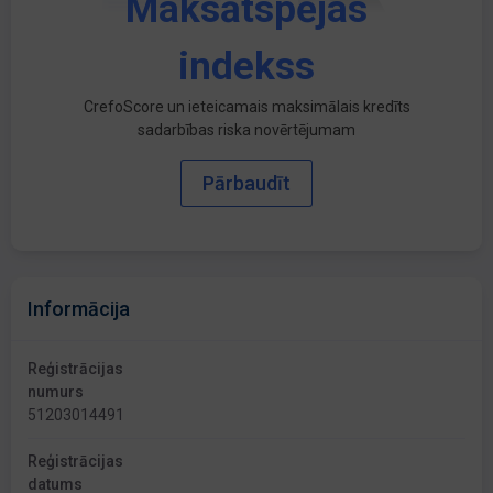
Maksātspējas
indekss
CrefoScore un ieteicamais maksimālais kredīts
sadarbības riska novērtējumam
Pārbaudīt
Informācija
Reģistrācijas
numurs
51203014491
Reģistrācijas
datums