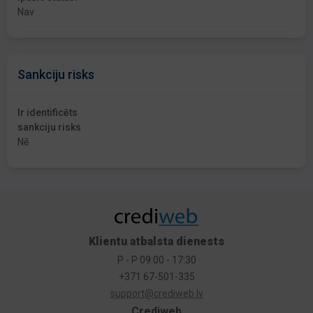
Nav
Sankciju risks
Ir identificēts
sankciju risks
Nē
Klientu atbalsta dienests
P - P 09:00 - 17:30
+371 67-501-335
support@crediweb.lv
Crediweb