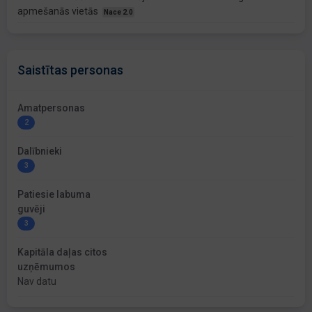
apmešanās vietās
Nace 2.0
Saistītas personas
Amatpersonas
2
Dalībnieki
3
Patiesie labuma
guvēji
3
Kapitāla daļas citos
uzņēmumos
Nav datu