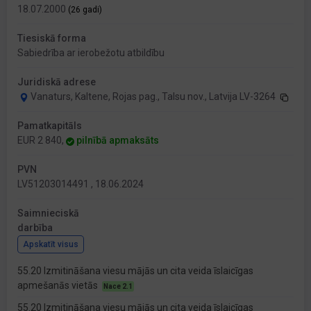
18.07.2000
(26 gadi)
Tiesiskā forma
Sabiedrība ar ierobežotu atbildību
Juridiskā adrese
Vanaturs, Kaltene, Rojas pag., Talsu nov., Latvija LV-3264
Pamatkapitāls
EUR 2 840,
pilnībā apmaksāts
PVN
LV51203014491 , 18.06.2024
Saimnieciskā
darbība
Apskatīt visus
55.20 Izmitināšana viesu mājās un cita veida īslaicīgas
apmešanās vietās
Nace 2.1
55.20 Izmitināšana viesu mājās un cita veida īslaicīgas