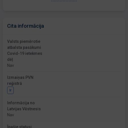
Cita informācija
Valsts piemērotie
atbalsta pasākumi
Covid-19 ietekmes
dēļ
Nav
Izmaiņas PVN
reģistrā
Ir
Informācija no
Latvijas Vēstnesis
Nav
Īpašie statusi