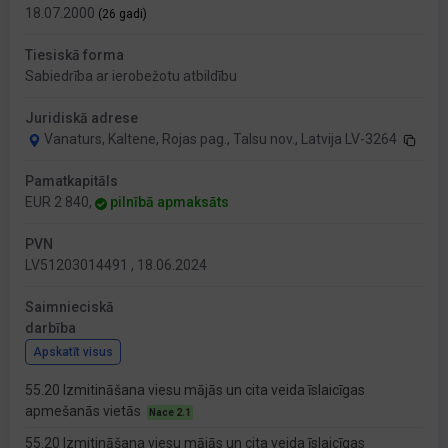
18.07.2000
(26 gadi)
Tiesiskā forma
Sabiedrība ar ierobežotu atbildību
Juridiskā adrese
Vanaturs, Kaltene, Rojas pag., Talsu nov., Latvija LV-3264
Pamatkapitāls
EUR 2 840,
pilnībā apmaksāts
PVN
LV51203014491 , 18.06.2024
Saimnieciskā
darbība
Apskatīt visus
55.20 Izmitināšana viesu mājās un cita veida īslaicīgas
apmešanās vietās
Nace 2.1
55.20 Izmitināšana viesu mājās un cita veida īslaicīgas