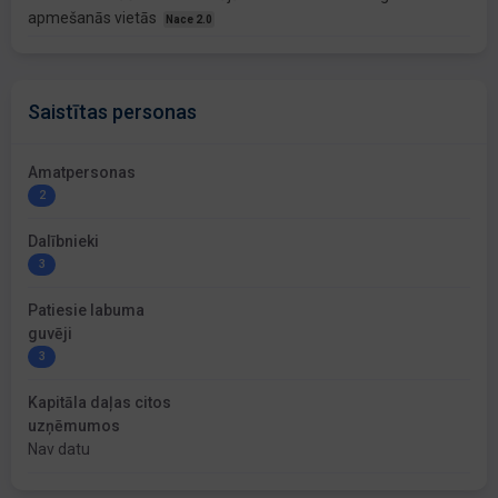
apmešanās vietās
Nace 2.0
Saistītas personas
Amatpersonas
2
Dalībnieki
3
Patiesie labuma
guvēji
3
Kapitāla daļas citos
uzņēmumos
Nav datu