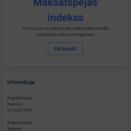
Maksātspējas
indekss
CrefoScore un ieteicamais maksimālais kredīts
sadarbības riska novērtējumam
Pārbaudīt
Informācija
Reģistrācijas
numurs
51203014491
Reģistrācijas
datums