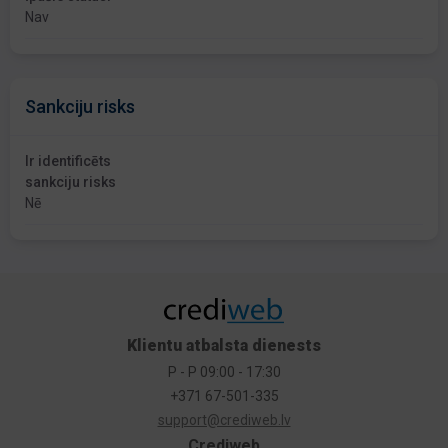
Nav
Sankciju risks
Ir identificēts
sankciju risks
Nē
Klientu atbalsta dienests
P - P 09:00 - 17:30
+371 67-501-335
support@crediweb.lv
Crediweb