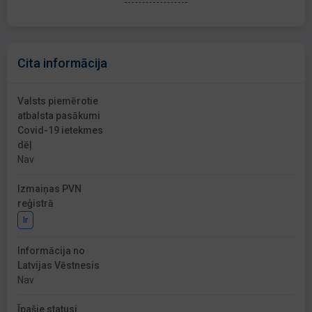
Cita informācija
Valsts piemērotie
atbalsta pasākumi
Covid-19 ietekmes
dēļ
Nav
Izmaiņas PVN
reģistrā
Ir
Informācija no
Latvijas Vēstnesis
Nav
Īpašie statusi