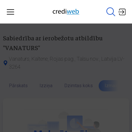
Sabiedrība ar ierobežotu atbildību
"VANATURS"
Vanaturs, Kaltene, Rojas pag., Talsu nov., Latvija LV-
3264
Pārskats
Izziņa
Dzimtas koks
Izmaiņu vēst