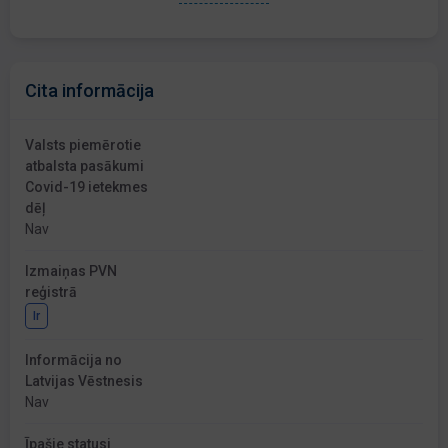
Cita informācija
Valsts piemērotie
atbalsta pasākumi
Covid-19 ietekmes
dēļ
Nav
Izmaiņas PVN
reģistrā
Ir
Informācija no
Latvijas Vēstnesis
Nav
Īpašie statusi