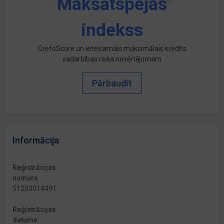
Maksātspējas
indekss
CrefoScore un ieteicamais maksimālais kredīts
sadarbības riska novērtējumam
Pārbaudīt
Informācija
Reģistrācijas
numurs
51203014491
Reģistrācijas
datums