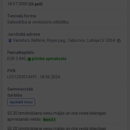
18.07.2000
(26 gadi)
Tiesiskā forma
Sabiedrība ar ierobežotu atbildību
Juridiskā adrese
Vanaturs, Kaltene, Rojas pag., Talsu nov., Latvija LV-3264
Pamatkapitāls
EUR 2 840,
pilnībā apmaksāts
PVN
LV51203014491 , 18.06.2024
Saimnieciskā
darbība
Apskatīt visus
55.20 Izmitināšana viesu mājās un cita veida īslaicīgas
apmešanās vietās
Nace 2.1
55.20 Izmitināšana viesu mājās un cita veida īslaicīgas