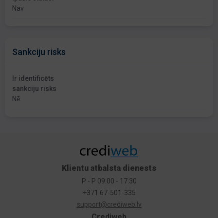
Nav
Sankciju risks
Ir identificēts
sankciju risks
Nē
Klientu atbalsta dienests
P - P 09:00 - 17:30
+371 67-501-335
support@crediweb.lv
Crediweb