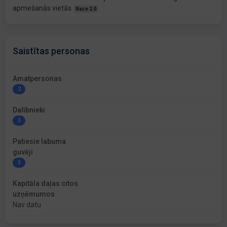
apmešanās vietās
Nace 2.0
Saistītas personas
Amatpersonas
2
Dalībnieki
3
Patiesie labuma
guvēji
3
Kapitāla daļas citos
uzņēmumos
Nav datu