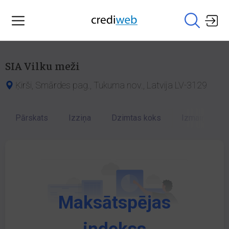
SIA Vilku meži
Ķirši, Smārdes pag., Tukuma nov., Latvija LV-3129
Pārskats
Izziņa
Dzimtas koks
Izmaiņu vēst
Maksātspējas