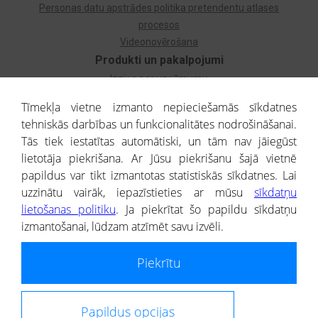
Personas datu apstrādes politika pretendentu atlases
procesos
Videonovērošana
Produkti un pakalpojumi
Izziņa par uzņēmumu
Izziņa par privātpersonu
Tīmekļa vietne izmanto nepieciešamās sīkdatnes
Dzimtas koks
tehniskās darbības un funkcionalitātes nodrošināšanai.
Uzņēmumu atlase
Tās tiek iestatītas automātiski, un tām nav jāiegūst
Monitorings
lietotāja piekrišana. Ar Jūsu piekrišanu šajā vietnē
Kredītizziņa par ārvalstu uzņēmumiem
papildus var tikt izmantotas statistiskās sīkdatnes. Lai
uzzinātu vairāk, iepazīstieties ar mūsu
sīkdatņu
® CREDITREFORM Latvija
lietošanas politiku
. Ja piekrītat šo papildu sīkdatņu
SIA
izmantošanai, lūdzam atzīmēt savu izvēli.
People illustrations by Storyset
Piekrītu
Informāciju no Uzņēmumu reģistra nodrošina SIA CREDITREFORM Latvija.
Portāla ietvaros saņemtajai informācijai ir uzziņas raksturs, un tai nav
juridiska spēka. Portāla lietotājs, izmantojot portālā saņemto informāciju, ir
atbildīgs par fizisko personu datu aizsardzības tiesiskā regulējuma, kā arī
Papildus opcijas