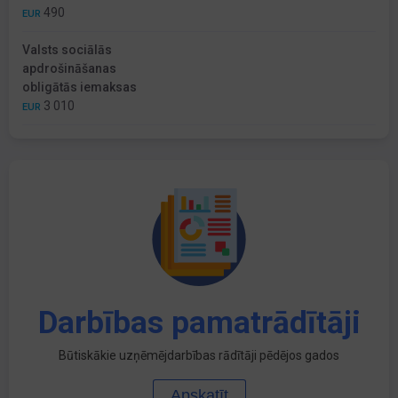
490
EUR
Valsts sociālās
apdrošināšanas
obligātās iemaksas
3 010
EUR
Darbības pamatrādītāji
Būtiskākie uzņēmējdarbības rādītāji pēdējos gados
Apskatīt