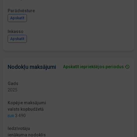
Parādvēsture
Apskatīt
Inkasso
Apskatīt
Nodokļu maksājumi
Apskatīt iepriekšējos periodus
Gads
2025
Kopējie maksājumi
valsts kopbudžetā
3 490
EUR
Iedzīvotāju
ienākuma nodoklis