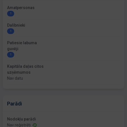
Amatpersonas
1
Dalībnieki
1
Patiesie labuma
guvēji
1
Kapitāla daļas citos
uzņēmumos
Nav datu
Parādi
Nodokļu parādi
Nav reģistrēti