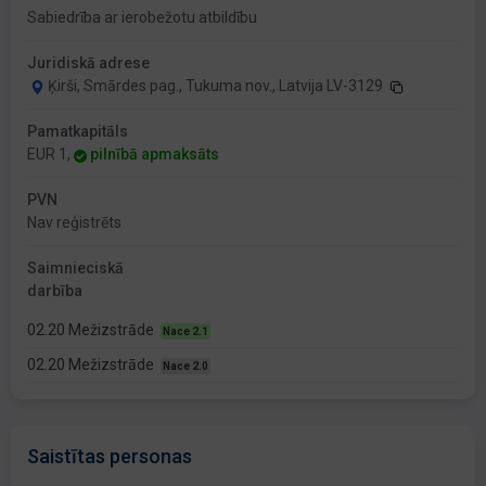
Sabiedrība ar ierobežotu atbildību
Juridiskā adrese
Ķirši, Smārdes pag., Tukuma nov., Latvija LV-3129
Pamatkapitāls
EUR 1,
pilnībā apmaksāts
PVN
Nav reģistrēts
Saimnieciskā
darbība
02.20 Mežizstrāde
Nace 2.1
02.20 Mežizstrāde
Nace 2.0
Saistītas personas