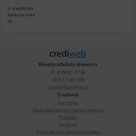
Ir identificēts
sankciju risks
Nē
Klientu atbalsta dienests
P - P 09:00 - 17:30
+371 67-501-335
support@crediweb.lv
Crediweb
Par mums
Mājas lapas izmantošanas noteikumi
Palīdzība
Sīkdatnes
Personas datu apstrādes politika