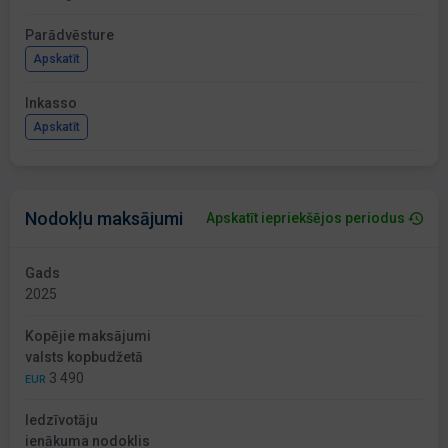
Parādvēsture
Apskatīt
Inkasso
Apskatīt
Nodokļu maksājumi
Apskatīt iepriekšējos periodus
Gads
2025
Kopējie maksājumi
valsts kopbudžetā
3 490
EUR
Iedzīvotāju
ienākuma nodoklis