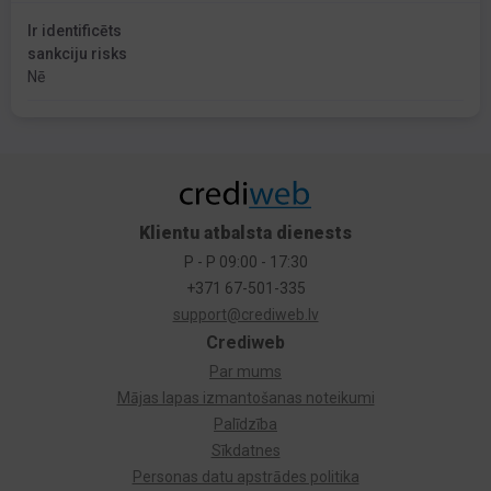
Ir identificēts
sankciju risks
Nē
Klientu atbalsta dienests
P - P 09:00 - 17:30
+371 67-501-335
support@crediweb.lv
Crediweb
Par mums
Mājas lapas izmantošanas noteikumi
Palīdzība
Sīkdatnes
Personas datu apstrādes politika