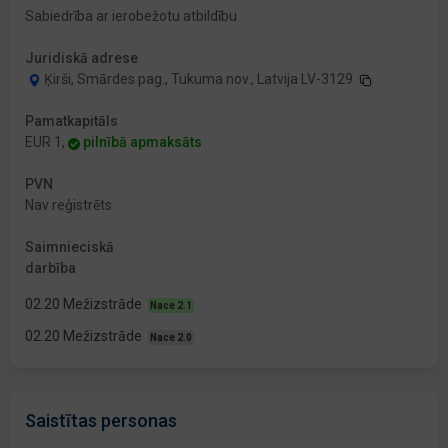
Sabiedrība ar ierobežotu atbildību
Juridiskā adrese
Ķirši, Smārdes pag., Tukuma nov., Latvija LV-3129
Pamatkapitāls
EUR 1,
pilnībā apmaksāts
PVN
Nav reģistrēts
Saimnieciskā
darbība
02.20 Mežizstrāde
Nace 2.1
02.20 Mežizstrāde
Nace 2.0
Saistītas personas