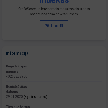
indekss
CrefoScore un ieteicamais maksimālais kredīts
sadarbības riska novērtējumam
Pārbaudīt
Informācija
Reģistrācijas
numurs
40203238950
Reģistrācijas
datums
29.01.2020
(6 gadi, 6 mēneši)
Tiesiskā forma