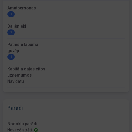
Amatpersonas
1
Dalībnieki
1
Patiesie labuma
guvēji
1
Kapitāla daļas citos
uzņēmumos
Nav datu
Parādi
Nodokļu parādi
Nav reģistrēti