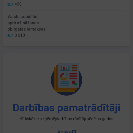
490
EUR
Valsts sociālās
apdrošināšanas
obligātās iemaksas
3 010
EUR
Darbības pamatrādītāji
Būtiskākie uzņēmējdarbības rādītāji pēdējos gados
Apskatīt