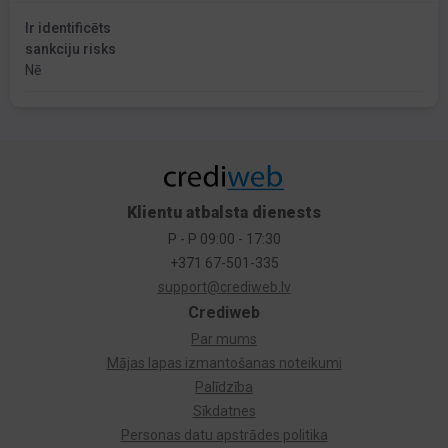
Ir identificēts
sankciju risks
Nē
Klientu atbalsta dienests
P - P 09:00 - 17:30
+371 67-501-335
support@crediweb.lv
Crediweb
Par mums
Mājas lapas izmantošanas noteikumi
Palīdzība
Sīkdatnes
Personas datu apstrādes politika