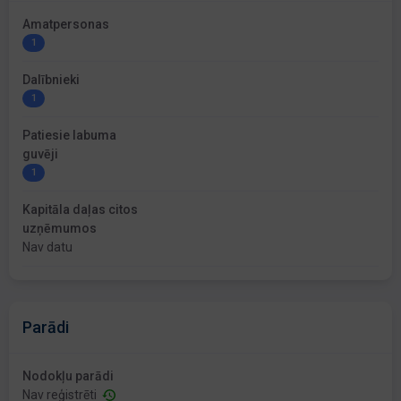
Amatpersonas
1
Dalībnieki
1
Patiesie labuma
guvēji
1
Kapitāla daļas citos
uzņēmumos
Nav datu
Parādi
Nodokļu parādi
Nav reģistrēti