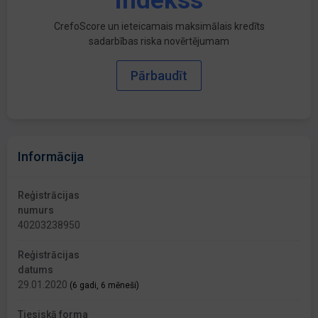
indekss
CrefoScore un ieteicamais maksimālais kredīts
sadarbības riska novērtējumam
Pārbaudīt
Informācija
Reģistrācijas
numurs
40203238950
Reģistrācijas
datums
29.01.2020
(6 gadi, 6 mēneši)
Tiesiskā forma