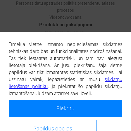
Personas datu apstrādes politika pretendentu atlases
procesos
Videonovērošana
Produkti un pakalpojumi
Izziņa par uzņēmumu
Izziņa par privātpersonu
Tīmekļa vietne izmanto nepieciešamās sīkdatnes
Dzimtas koks
tehniskās darbības un funkcionalitātes nodrošināšanai.
Uzņēmumu atlase
Tās tiek iestatītas automātiski, un tām nav jāiegūst
Monitorings
lietotāja piekrišana. Ar Jūsu piekrišanu šajā vietnē
Kredītizziņa par ārvalstu uzņēmumiem
papildus var tikt izmantotas statistiskās sīkdatnes. Lai
uzzinātu vairāk, iepazīstieties ar mūsu
sīkdatņu
® CREDITREFORM Latvija
lietošanas politiku
. Ja piekrītat šo papildu sīkdatņu
SIA
izmantošanai, lūdzam atzīmēt savu izvēli.
People illustrations by Storyset
Piekrītu
Informāciju no Uzņēmumu reģistra nodrošina SIA CREDITREFORM Latvija.
Portāla ietvaros saņemtajai informācijai ir uzziņas raksturs, un tai nav
juridiska spēka. Portāla lietotājs, izmantojot portālā saņemto informāciju, ir
atbildīgs par fizisko personu datu aizsardzības tiesiskā regulējuma, kā arī
Papildus opcijas