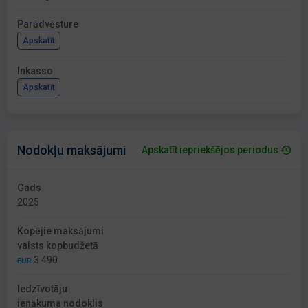
Parādvēsture
Apskatīt
Inkasso
Apskatīt
Nodokļu maksājumi
Apskatīt iepriekšējos periodus
Gads
2025
Kopējie maksājumi
valsts kopbudžetā
3 490
EUR
Iedzīvotāju
ienākuma nodoklis