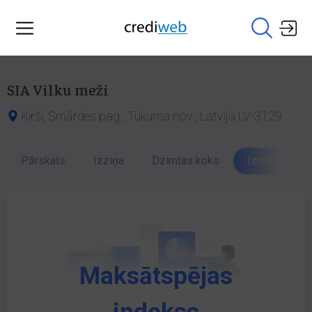
SIA Vilku meži
Ķirši, Smārdes pag., Tukuma nov., Latvija LV-3129
Pārskats
Izziņa
Dzimtas koks
Izmaiņu vēst
Maksātspējas