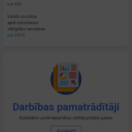
490
EUR
Valsts sociālās
apdrošināšanas
obligātās iemaksas
3 010
EUR
Darbības pamatrādītāji
Būtiskākie uzņēmējdarbības rādītāji pēdējos gados
Apskatīt