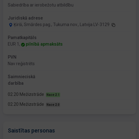
Sabiedrība ar ierobežotu atbildību
Juridiskā adrese
Ķirši, Smārdes pag., Tukuma nov., Latvija LV-3129
Pamatkapitāls
EUR 1,
pilnībā apmaksāts
PVN
Nav reģistrēts
Saimnieciskā
darbība
02.20 Mežizstrāde
Nace 2.1
02.20 Mežizstrāde
Nace 2.0
Saistītas personas