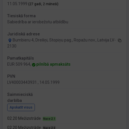
11.05.1999
(27 gadi, 2 mēneši)
Tiesiskā forma
Sabiedrība ar ierobežotu atbildību
Juridiskā adrese
Bumbieru 4, Dreiliņi, Stopiņu pag., Ropažu nov., Latvija LV-
2130
Pamatkapitāls
EUR 509 964,
pilnībā apmaksāts
PVN
LV40003443931 , 14.05.1999
Saimnieciskā
darbība
Apskatīt visus
02.20 Mežizstrāde
Nace 2.1
02.20 Mežizstrāde
Nace 2.0