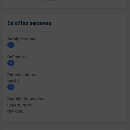
Saistītas personas
Amatpersonas
1
Dalībnieki
2
Patiesie labuma
guvēji
2
Kapitāla daļas citos
uzņēmumos
Nav datu