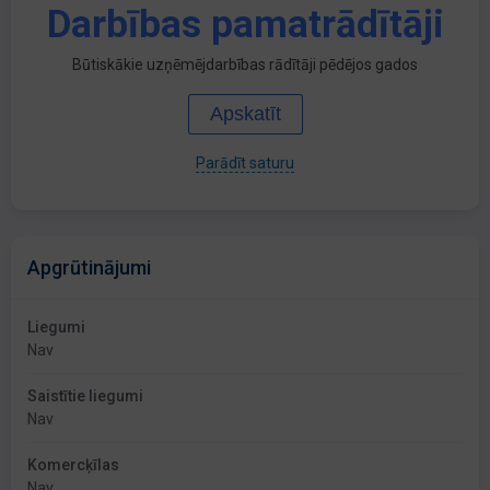
Darbības pamatrādītāji
Būtiskākie uzņēmējdarbības rādītāji pēdējos gados
Apskatīt
Parādīt saturu
Apgrūtinājumi
Liegumi
Nav
Saistītie liegumi
Nav
Komercķīlas
Nav