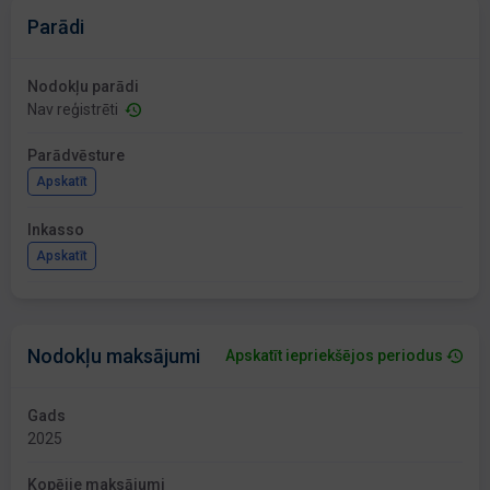
Parādi
Nodokļu parādi
Nav reģistrēti
Parādvēsture
Apskatīt
Inkasso
Apskatīt
Nodokļu maksājumi
Apskatīt iepriekšējos periodus
Gads
2025
Kopējie maksājumi