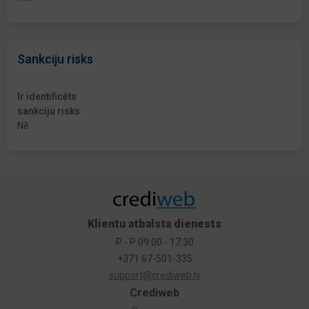
Sankciju risks
Ir identificēts
sankciju risks
Nē
Klientu atbalsta dienests
P - P 09:00 - 17:30
+371 67-501-335
support@crediweb.lv
Crediweb