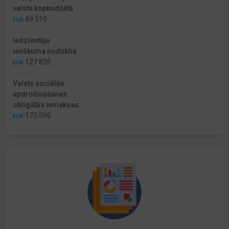
valsts kopbudžetā
49 510
EUR
Iedzīvotāju
ienākuma nodoklis
127 830
EUR
Valsts sociālās
apdrošināšanas
obligātās iemaksas
173 090
EUR