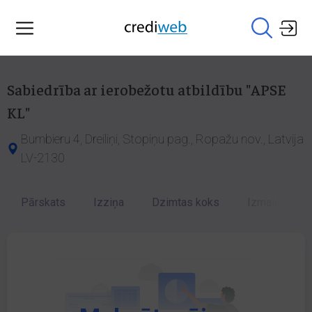
Sabiedrība ar ierobežotu atbildību "APSE
KL"
Bumbieru 4, Dreiliņi, Stopiņu pag., Ropažu nov., Latvija
LV-2130
Pārskats
Izziņa
Dzimtas koks
Izmaiņu vēst