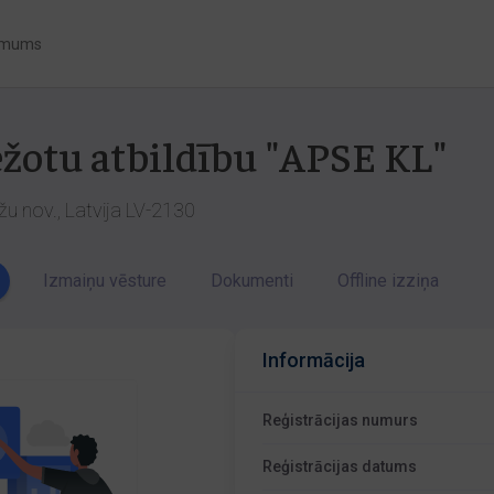
 mums
ežotu atbildību "APSE KL"
žu nov., Latvija LV-2130
Izmaiņu vēsture
Dokumenti
Offline izziņa
Informācija
Reģistrācijas numurs
Reģistrācijas datums