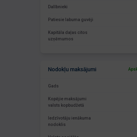
Dalībnieki
Patiesie labuma guvēji
Kapitāla daļas citos
uzņēmumos
Nodokļu maksājumi
Apsk
Gads
Kopējie maksājumi
valsts kopbudžetā
Iedzīvotāju ienākuma
nodoklis