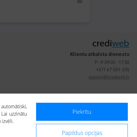
Nē
Klientu atbalsta dienests
P - P 09:00 - 17:30
+371 67-501-335
support@crediweb.lv
s
 automātiski,
Piekrītu
 Lai uzzinātu
izvēli.
Papildus opcijas
ietotājs, izmantojot portālā saņemto informāciju, ir atbildīgs par fizisko