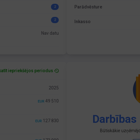
Parādvēsture
2
2
Inkasso
Nav datu
atīt iepriekšējos periodus
2025
49 510
EUR
Darbības 
127 830
EUR
Būtiskākie uzņēmējd