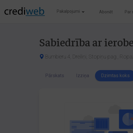
Pakalpojumi
Abonēt
Par
Sabiedrība ar ierob
Bumbieru 4, Dreiliņi, Stopiņu pag., Ropa
Pārskats
Izziņa
Dzimtas koks