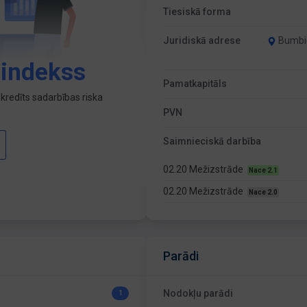
Tiesiskā forma
Juridiskā adrese
Bumbie
 indekss
Pamatkapitāls
kredīts sadarbības riska
PVN
Saimnieciskā darbība
02.20 Mežizstrāde
Nace 2.1
02.20 Mežizstrāde
Nace 2.0
Parādi
Nodokļu parādi
1