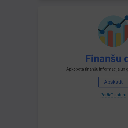
Finanšu d
Apkopota finanšu informācija un ga
Apskatīt
Parādīt saturu