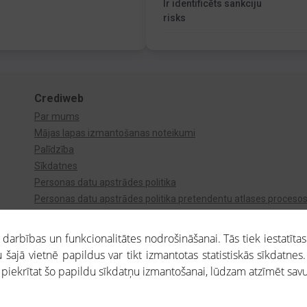
Ir identificēts sankciju
risks
Crediweb
Par mums
Mājas lapas izmantošanas noteikumi
Palīdzība
Sīkdatnes
Personas datu apstrādes politika
Personas datu apstrādes politika pretendentu atlases proceso
Videonovērošana
arbības un funkcionalitātes nodrošināšanai. Tās tiek iestatītas
 šajā vietnē papildus var tikt izmantotas statistiskās sīkdatnes.
a piekrītat šo papildu sīkdatņu izmantošanai, lūdzam atzīmēt savu 
aros saņemtajai informācijai ir uzziņas raksturs, un tai nav juridiska spēka. Portāla l