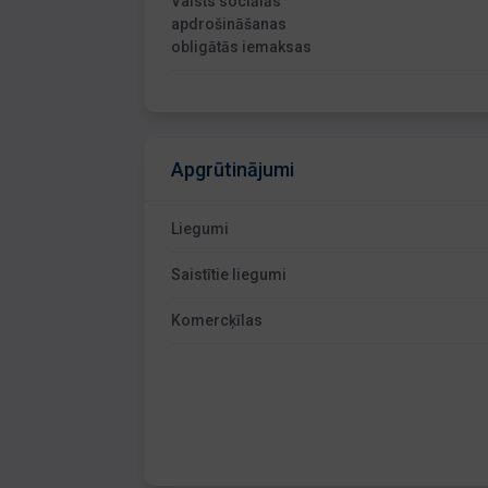
Valsts sociālās
apdrošināšanas
obligātās iemaksas
Apgrūtinājumi
Liegumi
Saistītie liegumi
Komercķīlas