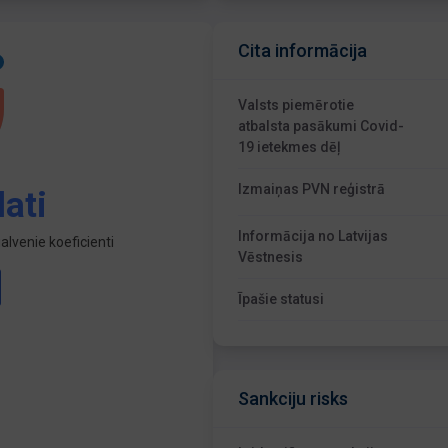
Cita informācija
Valsts piemērotie
atbalsta pasākumi Covid-
19 ietekmes dēļ
Izmaiņas PVN reģistrā
ati
Informācija no Latvijas
lvenie koeficienti
Vēstnesis
Īpašie statusi
Sankciju risks