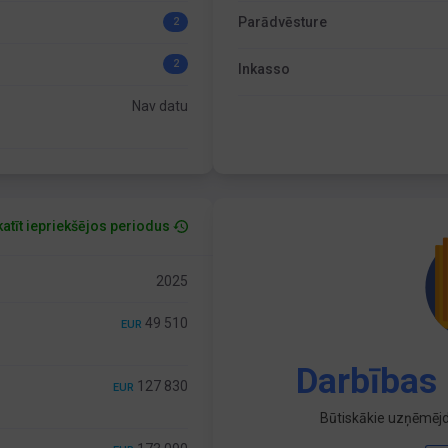
Parādvēsture
2
2
Inkasso
Nav datu
atīt iepriekšējos periodus
2025
49 510
EUR
Darbības 
127 830
EUR
Būtiskākie uzņēmējd