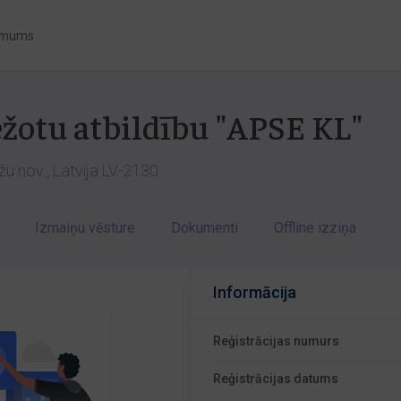
 mums
ežotu atbildību "APSE KL"
žu nov., Latvija LV-2130
Izmaiņu vēsture
Dokumenti
Offline izziņa
Informācija
Reģistrācijas numurs
Reģistrācijas datums