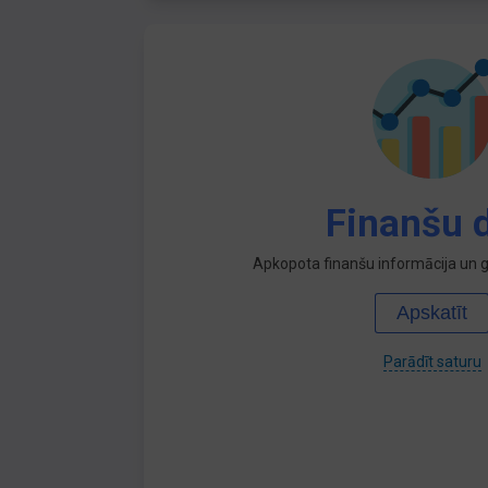
Finanšu d
Apkopota finanšu informācija un ga
Apskatīt
Parādīt saturu