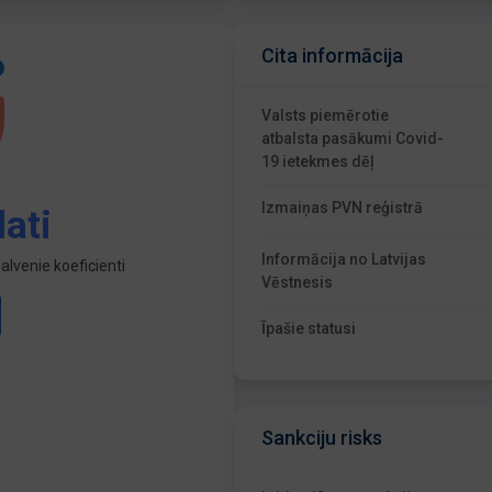
Cita informācija
Valsts piemērotie
atbalsta pasākumi Covid-
19 ietekmes dēļ
Izmaiņas PVN reģistrā
ati
Informācija no Latvijas
lvenie koeficienti
Vēstnesis
Īpašie statusi
Sankciju risks