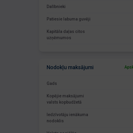
Dalībnieki
Patiesie labuma guvēji
Kapitāla daļas citos
uzņēmumos
Nodokļu maksājumi
Apsk
Gads
Kopējie maksājumi
valsts kopbudžetā
Iedzīvotāju ienākuma
nodoklis