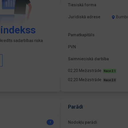
Tiesiskā forma
Juridiskā adrese
Bumbie
 indekss
Pamatkapitāls
kredīts sadarbības riska
PVN
Saimnieciskā darbība
02.20 Mežizstrāde
Nace 2.1
02.20 Mežizstrāde
Nace 2.0
Parādi
Nodokļu parādi
1