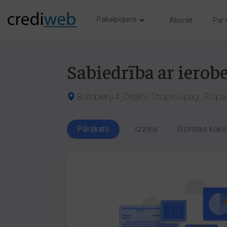
Pakalpojumi
Abonēt
Par
Sabiedrība ar ierob
Bumbieru 4, Dreiliņi, Stopiņu pag., Ropa
Pārskats
Izziņa
Dzimtas koks