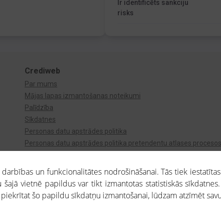
Ir identificēts sankciju
risks
Crediweb
Par mums
Mājas lapas izmantošanas noteikumi
Palīdzība
Sīkdatnes
Personas datu apstrādes politika
Personas datu apstrādes politika pretendentu atlases proceso
Videonovērošana
arbības un funkcionalitātes nodrošināšanai. Tās tiek iestatītas
 šajā vietnē papildus var tikt izmantotas statistiskās sīkdatnes.
a piekrītat šo papildu sīkdatņu izmantošanai, lūdzam atzīmēt savu 
aros saņemtajai informācijai ir uzziņas raksturs, un tai nav juridiska spēka. Portāla l