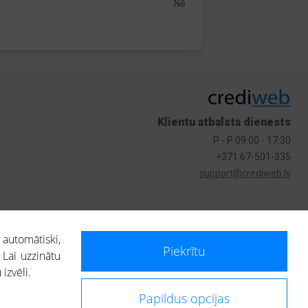
Nē
Klientu atbalsta dienests
P - P 09:00 - 17:30
+371 67-501-335
support@crediweb.lv
s
 automātiski,
Piekrītu
 Lai uzzinātu
izvēli.
Papildus opcijas
ietotājs, izmantojot portālā saņemto informāciju, ir atbildīgs par fizisko