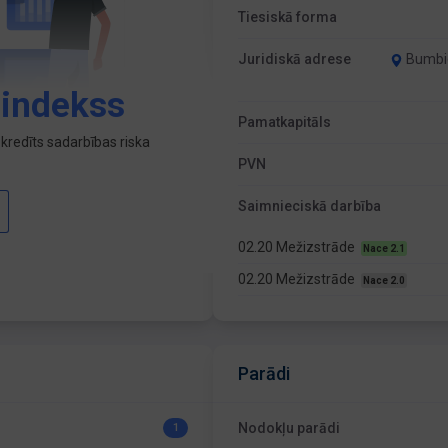
Tiesiskā forma
Juridiskā adrese
Bumbie
 indekss
Pamatkapitāls
kredīts sadarbības riska
PVN
Saimnieciskā darbība
02.20 Mežizstrāde
Nace 2.1
02.20 Mežizstrāde
Nace 2.0
Parādi
Nodokļu parādi
1