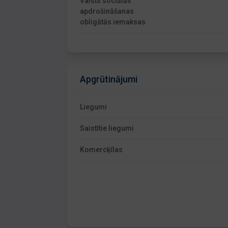
Valsts sociālās
apdrošināšanas
obligātās iemaksas
Apgrūtinājumi
Liegumi
Saistītie liegumi
Komercķīlas