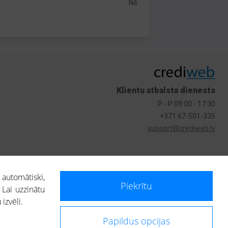
Nē
Klientu atbalsta dienests
P - P 09:00 - 17:30
+371 67-501-335
support@crediweb.lv
s
 automātiski,
Piekrītu
 Lai uzzinātu
izvēli.
Papildus opcijas
ietotājs, izmantojot portālā saņemto informāciju, ir atbildīgs par fizisko