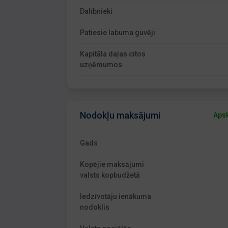
Dalībnieki
Patiesie labuma guvēji
Kapitāla daļas citos
uzņēmumos
Nodokļu maksājumi
Apsk
Gads
Kopējie maksājumi
valsts kopbudžetā
Iedzīvotāju ienākuma
nodoklis