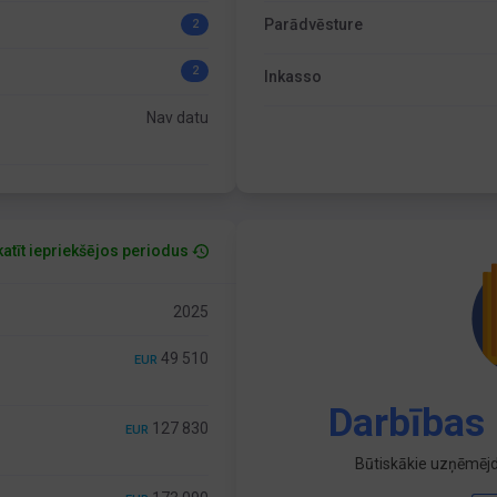
Parādvēsture
2
2
Inkasso
Nav datu
atīt iepriekšējos periodus
2025
49 510
EUR
Darbības 
127 830
EUR
Būtiskākie uzņēmējd