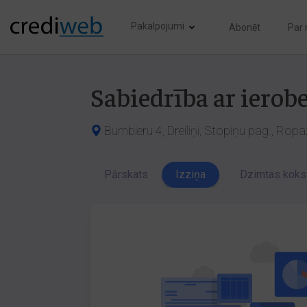
Pakalpojumi
Abonēt
Par
Sabiedrība ar ierob
Bumbieru 4, Dreiliņi, Stopiņu pag., Ropa
Pārskats
Izziņa
Dzimtas koks