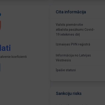
Cita informācija
Valsts piemērotie
atbalsta pasākumi Covid-
19 ietekmes dēļ
Izmaiņas PVN reģistrā
ati
Informācija no Latvijas
lvenie koeficienti
Vēstnesis
Īpašie statusi
Sankciju risks