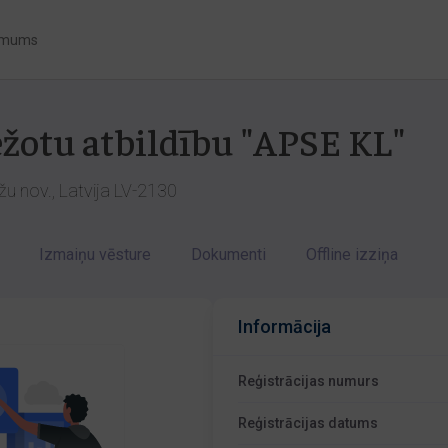
 mums
ežotu atbildību "APSE KL"
žu nov., Latvija LV-2130
Izmaiņu vēsture
Dokumenti
Offline izziņa
Informācija
Reģistrācijas numurs
Reģistrācijas datums