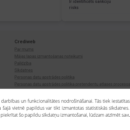
Ir identificēts sankciju
risks
Crediweb
Par mums
Mājas lapas izmantošanas noteikumi
Palīdzība
Sīkdatnes
Personas datu apstrādes politika
Personas datu apstrādes politika pretendentu atlases proceso
Videonovērošana
arbības un funkcionalitātes nodrošināšanai. Tās tiek iestatītas
 šajā vietnē papildus var tikt izmantotas statistiskās sīkdatnes.
a piekrītat šo papildu sīkdatņu izmantošanai, lūdzam atzīmēt savu 
aros saņemtajai informācijai ir uzziņas raksturs, un tai nav juridiska spēka. Portāla l