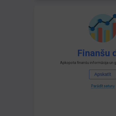
Finanšu d
Apkopota finanšu informācija un ga
Apskatīt
Parādīt saturu