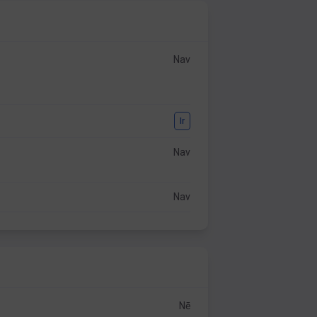
Nav
Ir
Nav
Nav
Nē