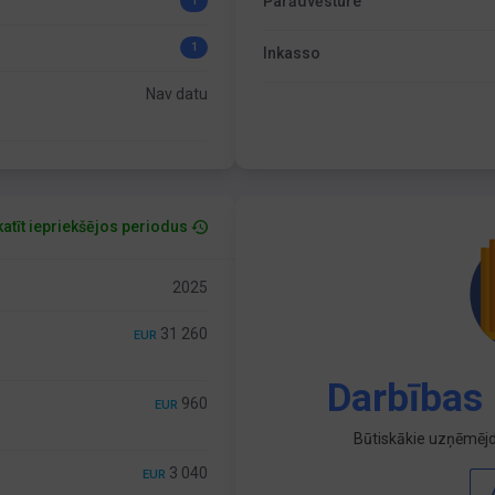
Parādvēsture
1
1
Inkasso
Nav datu
atīt iepriekšējos periodus
2025
31 260
EUR
Darbības 
960
EUR
Būtiskākie uzņēmējd
3 040
EUR