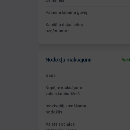
Dalībnieki
Patiesie labuma guvēji
Kapitāla daļas citos
uzņēmumos
Nodokļu maksājumi
Apsk
Gads
Kopējie maksājumi
valsts kopbudžetā
Iedzīvotāju ienākuma
nodoklis
Valsts sociālās