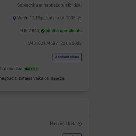
Sabiedrība ar ierobežotu atbildību
Varžu 17, Rīga, Latvija LV-1035
EUR 2 840,
pilnībā apmaksāts
LV40103174687 , 20.06.2008
Apskatīt visus
tirdzniecība
Nace 2.1
nespecializētajos veikalos
Nace 2.0
Nav reģistrēti