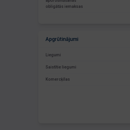
apdrošināšanas
obligātās iemaksas
Apgrūtinājumi
Liegumi
Saistītie liegumi
Komercķīlas