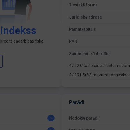
Tiesiskā forma
Juridiskā adrese
 indekss
Pamatkapitāls
kredīts sadarbības riska
PVN
Saimnieciskā darbība
47.12 Cita nespecializēta mazum
47.19 Pārējā mazumtirdzniecība 
Parādi
Nodokļu parādi
1