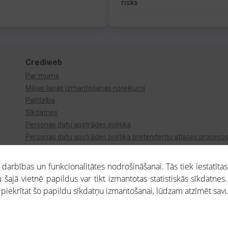
risks
Crediweb
Par mums
Mājas lapas izmantošanas noteikumi
Palīdzība
Sīkdatnes
Personas datu apstrādes politika
Personas datu apstrādes politika pretendentu atlases proceso
Videonovērošana
arbības un funkcionalitātes nodrošināšanai. Tās tiek iestatītas
 šajā vietnē papildus var tikt izmantotas statistiskās sīkdatnes.
a piekrītat šo papildu sīkdatņu izmantošanai, lūdzam atzīmēt savu 
aros saņemtajai informācijai ir uzziņas raksturs, un tai nav juridiska spēka. Portāla l
teikumu ievērošanu. Portāla uzturētājs nav atbildīgs par portāla lietotāju veiktajām