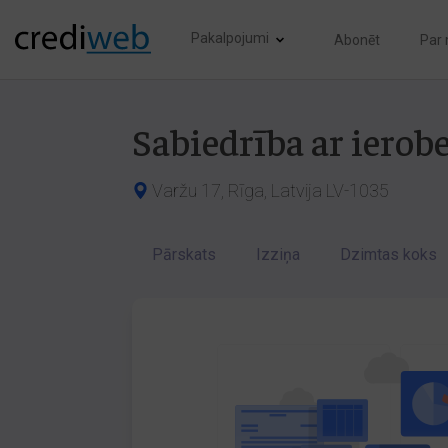
Pakalpojumi
Abonēt
Par
Sabiedrība ar ierob
Varžu 17, Rīga, Latvija LV-1035
Pārskats
Izziņa
Dzimtas koks