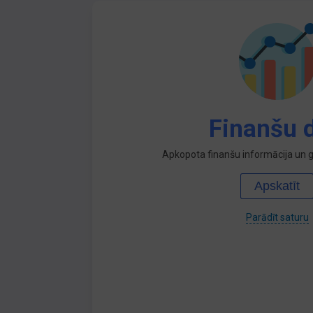
Finanšu d
Apkopota finanšu informācija un ga
Apskatīt
Parādīt saturu