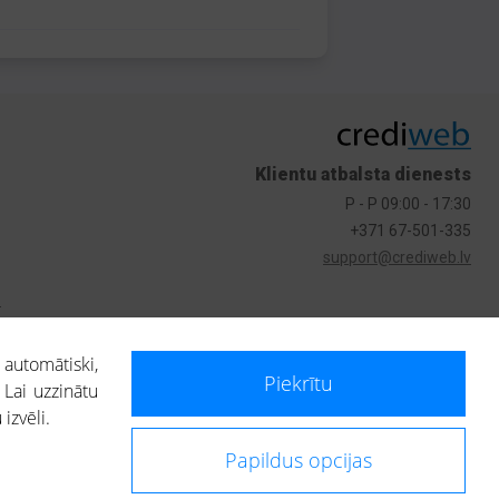
Klientu atbalsta dienests
P - P 09:00 - 17:30
+371 67-501-335
support@crediweb.lv
s
 automātiski,
Piekrītu
 Lai uzzinātu
izvēli.
Papildus opcijas
ietotājs, izmantojot portālā saņemto informāciju, ir atbildīgs par fizisko
 darbībām vai uz to pieņemtajiem lēmumiem, balstoties uz portālā saņemto