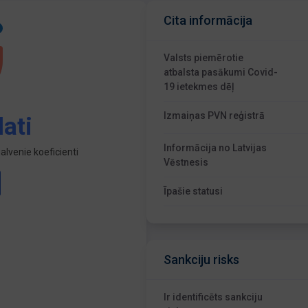
Cita informācija
Valsts piemērotie
atbalsta pasākumi Covid-
19 ietekmes dēļ
Izmaiņas PVN reģistrā
ati
Informācija no Latvijas
lvenie koeficienti
Vēstnesis
Īpašie statusi
Sankciju risks
Ir identificēts sankciju