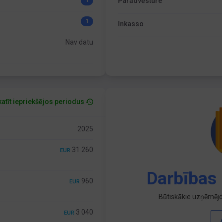
Parādvēsture
1
1
Inkasso
Nav datu
atīt iepriekšējos periodus
2025
31 260
EUR
Darbības 
960
EUR
Būtiskākie uzņēmējd
3 040
EUR