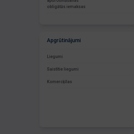
apdrošināšanas
obligātās iemaksas
Apgrūtinājumi
Liegumi
Saistītie liegumi
Komercķīlas