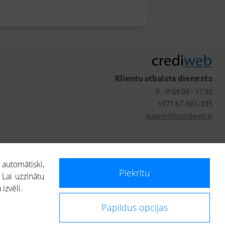
Klientu atbalsta dienests
P - P 09:00 - 17:30
+371 67-501-335
support@crediweb.lv
s
 automātiski,
Piekrītu
 Lai uzzinātu
izvēli.
Papildus opcijas
ietotājs, izmantojot portālā saņemto informāciju, ir atbildīgs par fizisko
 darbībām vai uz to pieņemtajiem lēmumiem, balstoties uz portālā saņemto