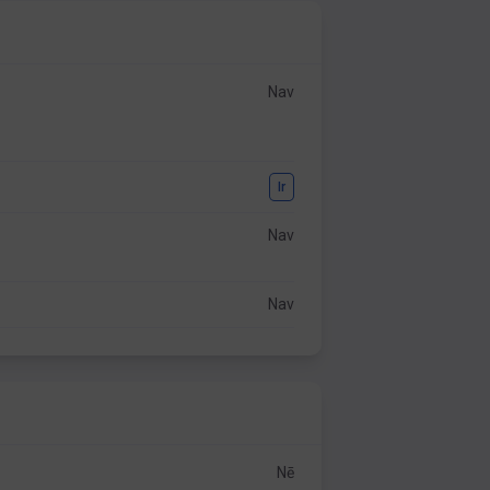
Nav
Ir
Nav
Nav
Nē