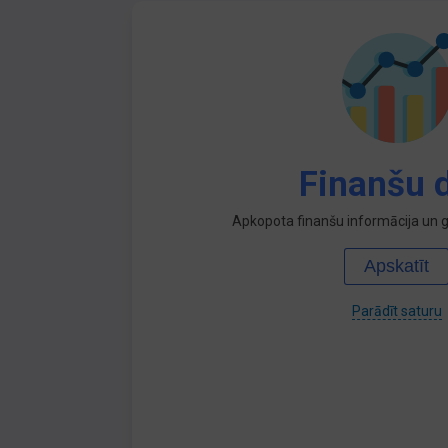
Finanšu d
Apkopota finanšu informācija un ga
Apskatīt
Parādīt saturu