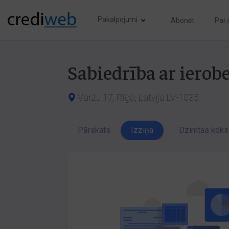
Pakalpojumi
Abonēt
Par
Sabiedrība ar ierob
Varžu 17, Rīga, Latvija LV-1035
Pārskats
Izziņa
Dzimtas koks