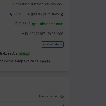
Sabiedrība ar ierobežotu atbildību
Varžu 17, Rīga, Latvija LV-1035
EUR 2 840,
pilnībā apmaksāts
LV40103174687 , 20.06.2008
Apskatīt visus
tirdzniecība
Nace 2.1
nespecializētajos veikalos
Nace 2.0
Nav reģistrēti