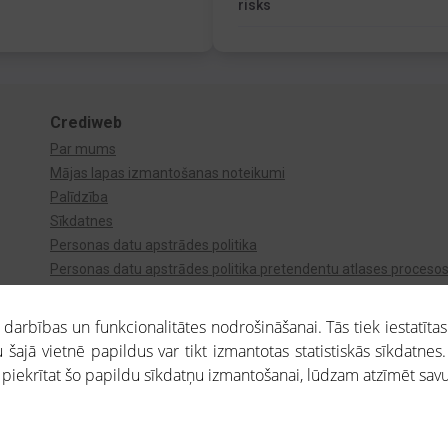
risks
Crediweb
Par mums
Mājas lapas izmantošanas noteikumi
Palīdzība
Sīkdatnes
Personas datu apstrādes politika
Personas datu apstrādes politika pretendentu atlases proceso
Videonovērošana
arbības un funkcionalitātes nodrošināšanai. Tās tiek iestatītas
 šajā vietnē papildus var tikt izmantotas statistiskās sīkdatnes.
a piekrītat šo papildu sīkdatņu izmantošanai, lūdzam atzīmēt savu 
aros saņemtajai informācijai ir uzziņas raksturs, un tai nav juridiska spēka. Portāla l
teikumu ievērošanu. Portāla uzturētājs nav atbildīgs par portāla lietotāju veiktajām