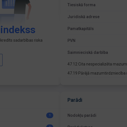
Tiesiskā forma
Juridiskā adrese
 indekss
Pamatkapitāls
kredīts sadarbības riska
PVN
Saimnieciskā darbība
47.12 Cita nespecializēta mazum
47.19 Pārējā mazumtirdzniecība 
Parādi
Nodokļu parādi
1