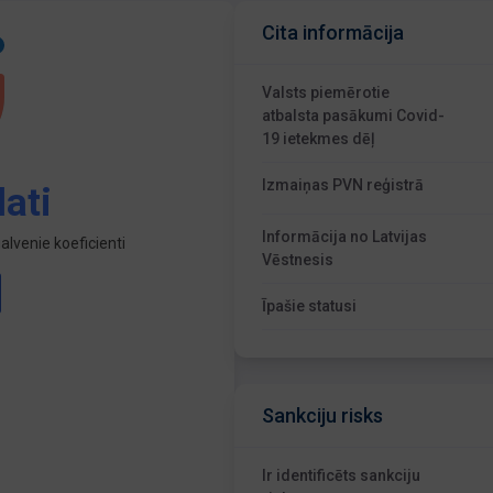
Cita informācija
Valsts piemērotie
atbalsta pasākumi Covid-
19 ietekmes dēļ
Izmaiņas PVN reģistrā
ati
Informācija no Latvijas
lvenie koeficienti
Vēstnesis
Īpašie statusi
Sankciju risks
Ir identificēts sankciju