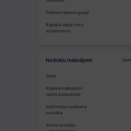
Dalībnieki
Patiesie labuma guvēji
Kapitāla daļas citos
uzņēmumos
Nodokļu maksājumi
Apsk
Gads
Kopējie maksājumi
valsts kopbudžetā
Iedzīvotāju ienākuma
nodoklis
Valsts sociālās