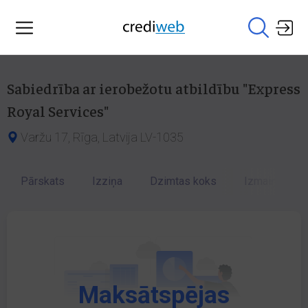
Sabiedrība ar ierobežotu atbildību "Express
Royal Services"
Varžu 17, Rīga, Latvija LV-1035
Pārskats
Izziņa
Dzimtas koks
Izmaiņu vēst
Maksātspējas