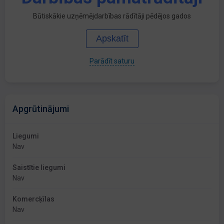
Būtiskākie uzņēmējdarbības rādītāji pēdējos gados
Apskatīt
Parādīt saturu
Apgrūtinājumi
Liegumi
Nav
Saistītie liegumi
Nav
Komercķīlas
Nav