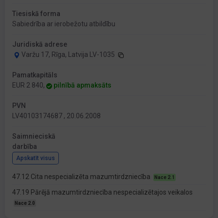
Tiesiskā forma
Sabiedrība ar ierobežotu atbildību
Juridiskā adrese
Varžu 17, Rīga, Latvija LV-1035
Pamatkapitāls
EUR 2 840,
pilnībā apmaksāts
PVN
LV40103174687 , 20.06.2008
Saimnieciskā
darbība
Apskatīt visus
47.12 Cita nespecializēta mazumtirdzniecība
Nace 2.1
47.19 Pārējā mazumtirdzniecība nespecializētajos veikalos
Nace 2.0