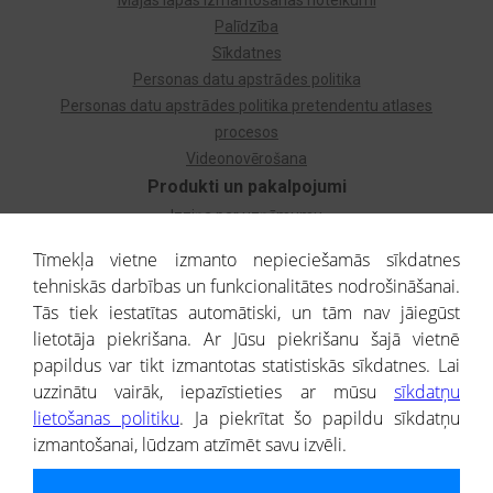
Mājas lapas izmantošanas noteikumi
Palīdzība
Sīkdatnes
Personas datu apstrādes politika
Personas datu apstrādes politika pretendentu atlases
procesos
Videonovērošana
Produkti un pakalpojumi
Izziņa par uzņēmumu
Izziņa par privātpersonu
Tīmekļa vietne izmanto nepieciešamās sīkdatnes
Dzimtas koks
tehniskās darbības un funkcionalitātes nodrošināšanai.
Uzņēmumu atlase
Tās tiek iestatītas automātiski, un tām nav jāiegūst
Monitorings
lietotāja piekrišana. Ar Jūsu piekrišanu šajā vietnē
Kredītizziņa par ārvalstu uzņēmumiem
papildus var tikt izmantotas statistiskās sīkdatnes. Lai
uzzinātu vairāk, iepazīstieties ar mūsu
sīkdatņu
® CREDITREFORM Latvija
lietošanas politiku
. Ja piekrītat šo papildu sīkdatņu
SIA
izmantošanai, lūdzam atzīmēt savu izvēli.
People illustrations by Storyset