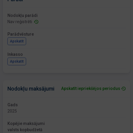
Nodokļu parādi
Nav reģistrēti
Parādvēsture
Apskatīt
Inkasso
Apskatīt
Nodokļu maksājumi
Apskatīt iepriekšējos periodus
Gads
2025
Kopējie maksājumi
valsts kopbudžetā