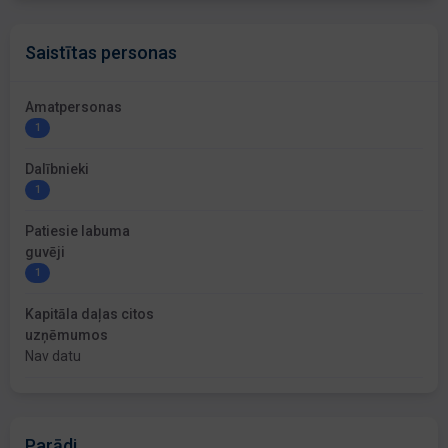
Saistītas personas
Amatpersonas
1
Dalībnieki
1
Patiesie labuma
guvēji
1
Kapitāla daļas citos
uzņēmumos
Nav datu
Parādi