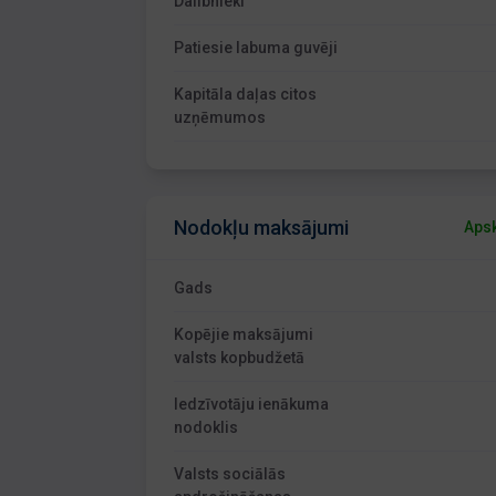
Dalībnieki
Patiesie labuma guvēji
Kapitāla daļas citos
uzņēmumos
Nodokļu maksājumi
Apsk
Gads
Kopējie maksājumi
valsts kopbudžetā
Iedzīvotāju ienākuma
nodoklis
Valsts sociālās