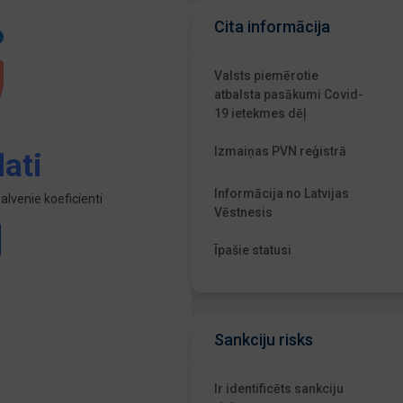
Cita informācija
Valsts piemērotie
atbalsta pasākumi Covid-
19 ietekmes dēļ
Izmaiņas PVN reģistrā
ati
Informācija no Latvijas
lvenie koeficienti
Vēstnesis
Īpašie statusi
Sankciju risks
Ir identificēts sankciju