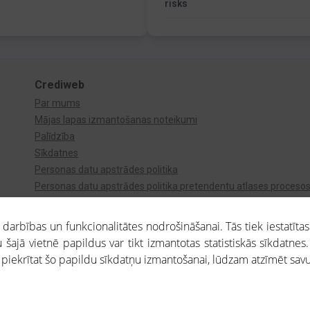
risks
Crediweb
Par mums
Mājas lapas izmantošanas noteikumi
Palīdzība
Sīkdatnes
Personas datu apstrādes politika
Personas datu apstrādes politika pretendentu atlases proceso
Videonovērošana
arbības un funkcionalitātes nodrošināšanai. Tās tiek iestatītas
 šajā vietnē papildus var tikt izmantotas statistiskās sīkdatnes.
a piekrītat šo papildu sīkdatņu izmantošanai, lūdzam atzīmēt savu 
aros saņemtajai informācijai ir uzziņas raksturs, un tai nav juridiska spēka. Portāla l
teikumu ievērošanu. Portāla uzturētājs nav atbildīgs par portāla lietotāju veiktajām