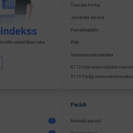
Tiesiskā forma
Juridiskā adrese
 indekss
Pamatkapitāls
kredīts sadarbības riska
PVN
Saimnieciskā darbība
47.12 Cita nespecializēta mazum
47.19 Pārējā mazumtirdzniecība 
Parādi
Nodokļu parādi
1