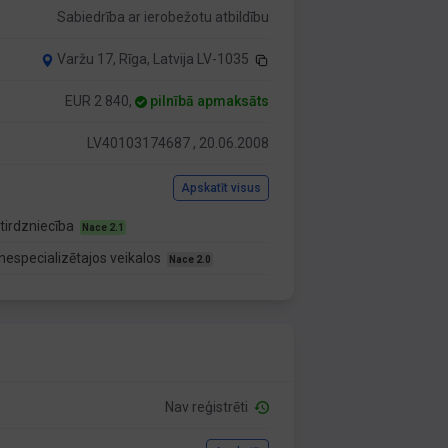
Sabiedrība ar ierobežotu atbildību
Varžu 17, Rīga, Latvija LV-1035
EUR 2 840,
pilnībā apmaksāts
LV40103174687 , 20.06.2008
Apskatīt visus
tirdzniecība
Nace 2.1
nespecializētajos veikalos
Nace 2.0
Nav reģistrēti