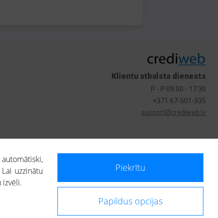
Klientu atbalsta dienests
P - P 09:00 - 17:30
+371 67-501-335
support@crediweb.lv
s
 automātiski,
Piekrītu
 Lai uzzinātu
izvēli.
Papildus opcijas
ietotājs, izmantojot portālā saņemto informāciju, ir atbildīgs par fizisko
 darbībām vai uz to pieņemtajiem lēmumiem, balstoties uz portālā saņemto