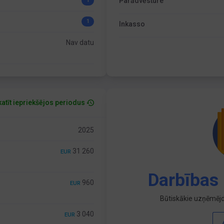
Parādvēsture
1
1
Inkasso
Nav datu
atīt iepriekšējos periodus
2025
31 260
EUR
Darbības 
960
EUR
Būtiskākie uzņēmējd
3 040
EUR