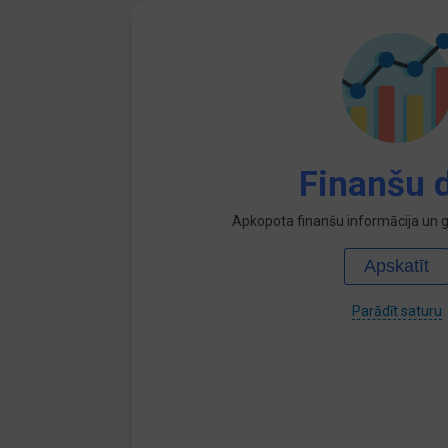
Finanšu d
Apkopota finanšu informācija un ga
Apskatīt
Parādīt saturu