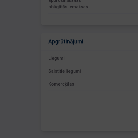
apdrošināšanas
obligātās iemaksas
Apgrūtinājumi
Liegumi
Saistītie liegumi
Komercķīlas