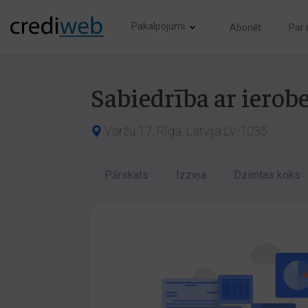
Pakalpojumi
Abonēt
Par
Sabiedrība ar ierob
Varžu 17, Rīga, Latvija LV-1035
Pārskats
Izziņa
Dzimtas koks