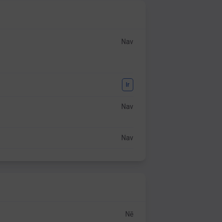
Nav
Ir
Nav
Nav
Nē