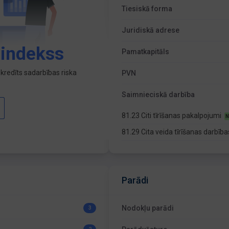
Tiesiskā forma
Juridiskā adrese
 indekss
Pamatkapitāls
kredīts sadarbības riska
PVN
Saimnieciskā darbība
81.23 Citi tīrīšanas pakalpojumi
N
81.29 Cita veida tīrīšanas darbīb
Parādi
Nodokļu parādi
3