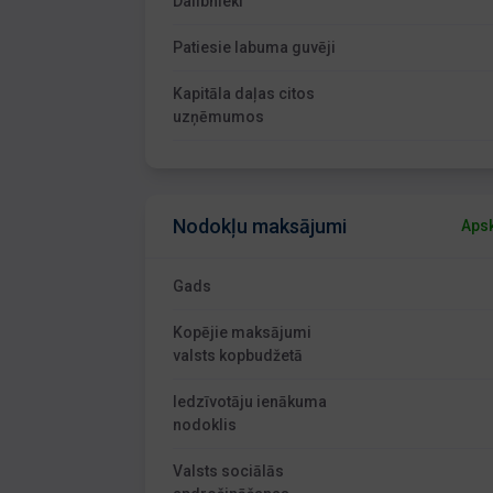
Dalībnieki
Patiesie labuma guvēji
Kapitāla daļas citos
uzņēmumos
Nodokļu maksājumi
Apsk
Gads
Kopējie maksājumi
valsts kopbudžetā
Iedzīvotāju ienākuma
nodoklis
Valsts sociālās