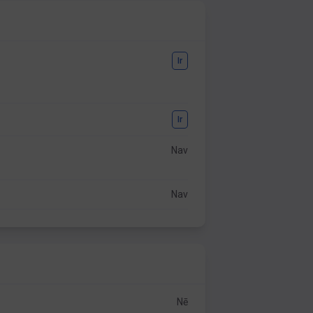
Ir
Ir
Nav
Nav
Nē