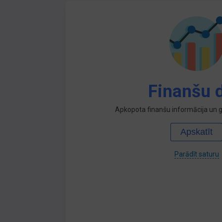
Finanšu d
Apkopota finanšu informācija un ga
Apskatīt
Parādīt saturu