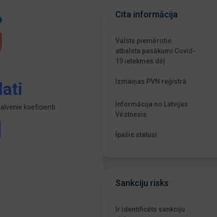
Cita informācija
Valsts piemērotie
atbalsta pasākumi Covid-
19 ietekmes dēļ
Izmaiņas PVN reģistrā
ati
Informācija no Latvijas
lvenie koeficienti
Vēstnesis
Īpašie statusi
Sankciju risks
Ir identificēts sankciju