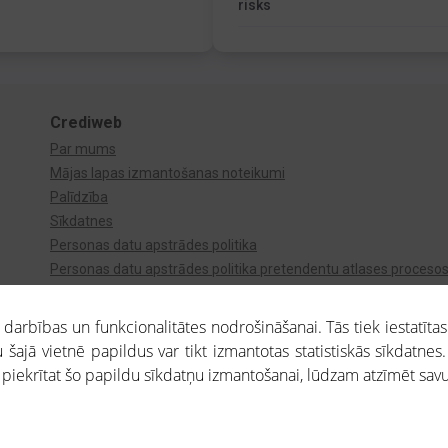
risks
Crediweb
Par mums
Mājas lapas izmantošanas noteikumi
Palīdzība
Sīkdatnes
Personas datu apstrādes politika
Personas datu apstrādes politika pretendentu atlases proceso
Videonovērošana
arbības un funkcionalitātes nodrošināšanai. Tās tiek iestatītas
 šajā vietnē papildus var tikt izmantotas statistiskās sīkdatnes.
a piekrītat šo papildu sīkdatņu izmantošanai, lūdzam atzīmēt savu 
aros saņemtajai informācijai ir uzziņas raksturs, un tai nav juridiska spēka. Portāla l
teikumu ievērošanu. Portāla uzturētājs nav atbildīgs par portāla lietotāju veiktajām