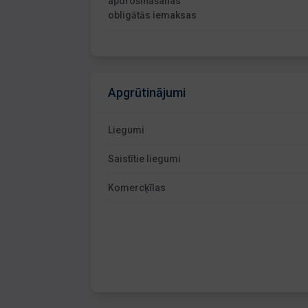
apdrošināšanas
obligātās iemaksas
Apgrūtinājumi
Liegumi
Saistītie liegumi
Komercķīlas