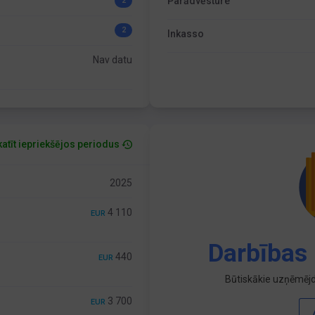
Parādvēsture
2
2
Inkasso
Nav datu
atīt iepriekšējos periodus
2025
4 110
EUR
Darbības 
440
EUR
Būtiskākie uzņēmējd
3 700
EUR