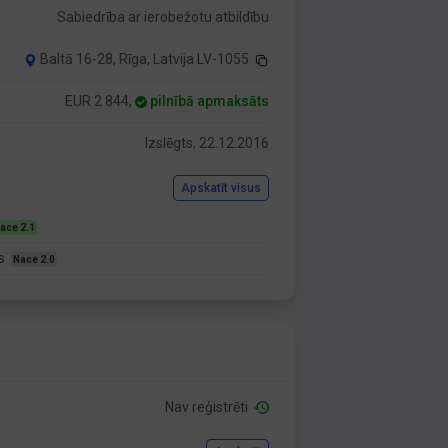
Sabiedrība ar ierobežotu atbildību
Baltā 16-28, Rīga, Latvija LV-1055
EUR 2 844,
pilnībā apmaksāts
Izslēgts, 22.12.2016
Apskatīt visus
ace 2.1
as
Nace 2.0
Nav reģistrēti