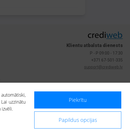
Klientu atbalsta dienests
P - P 09:00 - 17:30
+371 67-501-335
support@crediweb.lv
s
 automātiski,
Piekrītu
 Lai uzzinātu
izvēli.
Papildus opcijas
ietotājs, izmantojot portālā saņemto informāciju, ir atbildīgs par fizisko
 darbībām vai uz to pieņemtajiem lēmumiem, balstoties uz portālā saņemto