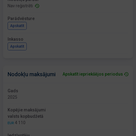
Nav reģistrēti
Parādvēsture
Apskatīt
Inkasso
Apskatīt
Nodokļu maksājumi
Apskatīt iepriekšējos periodus
Gads
2025
Kopējie maksājumi
valsts kopbudžetā
4 110
EUR
Iedzīvotāju