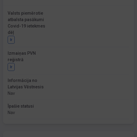
Valsts piemērotie
atbalsta pasākumi
Covid-19 ietekmes
dēļ
Ir
Izmaiņas PVN
reģistrā
Ir
Informācija no
Latvijas Vēstnesis
Nav
Īpašie statusi
Nav