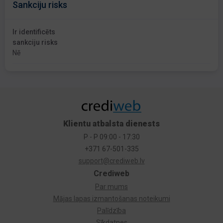
Sankciju risks
Ir identificēts
sankciju risks
Nē
Klientu atbalsta dienests
P - P 09:00 - 17:30
+371 67-501-335
support@crediweb.lv
Crediweb
Par mums
Mājas lapas izmantošanas noteikumi
Palīdzība
Sīkdatnes