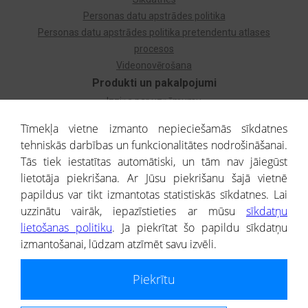
Personas datu apstrādes politika
Personas datu apstrādes politika pretendentu atlases
procesos
Videonovērošana
Produkti un pakalpojumi
Izziņa par uzņēmumu
Izziņa par privātpersonu
Tīmekļa vietne izmanto nepieciešamās sīkdatnes
Dzimtas koks
tehniskās darbības un funkcionalitātes nodrošināšanai.
Uzņēmumu atlase
Tās tiek iestatītas automātiski, un tām nav jāiegūst
Monitorings
lietotāja piekrišana. Ar Jūsu piekrišanu šajā vietnē
Kredītizziņa par ārvalstu uzņēmumiem
papildus var tikt izmantotas statistiskās sīkdatnes. Lai
uzzinātu vairāk, iepazīstieties ar mūsu
sīkdatņu
® CREDITREFORM Latvija
lietošanas politiku
. Ja piekrītat šo papildu sīkdatņu
SIA
izmantošanai, lūdzam atzīmēt savu izvēli.
People illustrations by Storyset
Piekrītu
Informāciju no Uzņēmumu reģistra nodrošina SIA CREDITREFORM Latvija.
Portāla ietvaros saņemtajai informācijai ir uzziņas raksturs, un tai nav