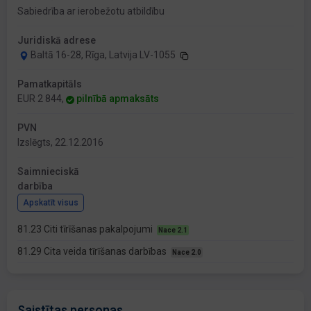
Sabiedrība ar ierobežotu atbildību
Juridiskā adrese
Baltā 16-28, Rīga, Latvija LV-1055
Pamatkapitāls
EUR 2 844,
pilnībā apmaksāts
PVN
Izslēgts, 22.12.2016
Saimnieciskā
darbība
Apskatīt visus
81.23 Citi tīrīšanas pakalpojumi
Nace 2.1
81.29 Cita veida tīrīšanas darbības
Nace 2.0
Saistītas personas