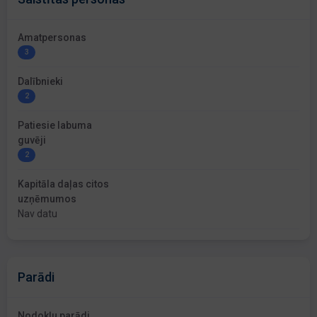
Amatpersonas
3
Dalībnieki
2
Patiesie labuma
guvēji
2
Kapitāla daļas citos
uzņēmumos
Nav datu
Parādi
Nodokļu parādi