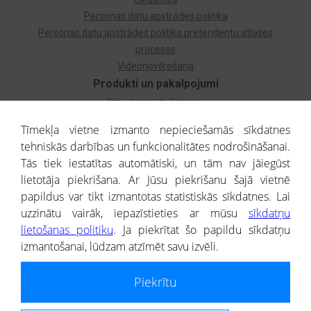
Personas datu apstrādes politika
Personas datu apstrādes politika pretendentu atlases
procesos
Videonovērošana
Produkti un pakalpojumi
Izziņa par uzņēmumu
Izziņa par privātpersonu
Tīmekļa vietne izmanto nepieciešamās sīkdatnes
Dzimtas koks
tehniskās darbības un funkcionalitātes nodrošināšanai.
Uzņēmumu atlase
Tās tiek iestatītas automātiski, un tām nav jāiegūst
Monitorings
lietotāja piekrišana. Ar Jūsu piekrišanu šajā vietnē
Kredītizziņa par ārvalstu uzņēmumiem
papildus var tikt izmantotas statistiskās sīkdatnes. Lai
uzzinātu vairāk, iepazīstieties ar mūsu
sīkdatņu
® CREDITREFORM Latvija
lietošanas politiku
. Ja piekrītat šo papildu sīkdatņu
SIA
izmantošanai, lūdzam atzīmēt savu izvēli.
People illustrations by Storyset
Piekrītu
Informāciju no Uzņēmumu reģistra nodrošina SIA CREDITREFORM Latvija.
Portāla ietvaros saņemtajai informācijai ir uzziņas raksturs, un tai nav