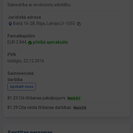
Sabiedrība ar ierobežotu atbildību
Juridiskā adrese
Baltā 16-28, Rīga, Latvija LV-1055
Pamatkapitāls
EUR 2 844,
pilnībā apmaksāts
PVN
Izslēgts, 22.12.2016
Saimnieciskā
darbība
Apskatīt visus
81.23 Citi tīrīšanas pakalpojumi
Nace 2.1
81.29 Cita veida tīrīšanas darbības
Nace 2.0
Saistītas personas