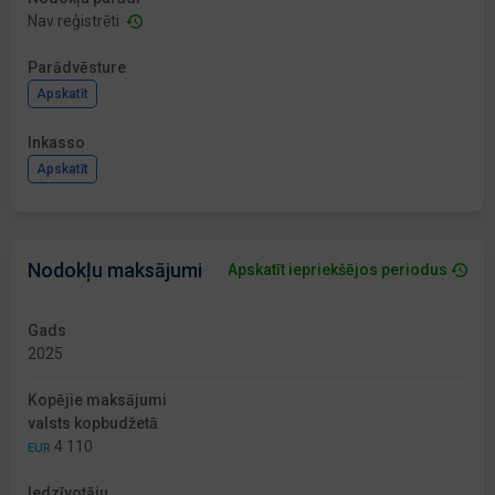
Nav reģistrēti
Parādvēsture
Apskatīt
Inkasso
Apskatīt
Nodokļu maksājumi
Apskatīt iepriekšējos periodus
Gads
2025
Kopējie maksājumi
valsts kopbudžetā
4 110
EUR
Iedzīvotāju