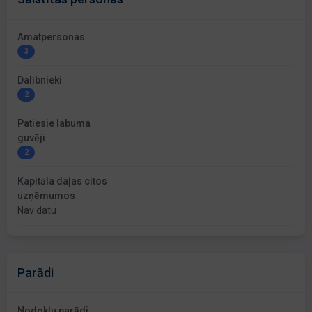
Amatpersonas
3
Dalībnieki
2
Patiesie labuma
guvēji
2
Kapitāla daļas citos
uzņēmumos
Nav datu
Parādi
Nodokļu parādi