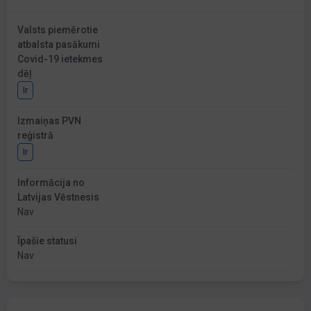
Valsts piemērotie
atbalsta pasākumi
Covid-19 ietekmes
dēļ
Ir
Izmaiņas PVN
reģistrā
Ir
Informācija no
Latvijas Vēstnesis
Nav
Īpašie statusi
Nav