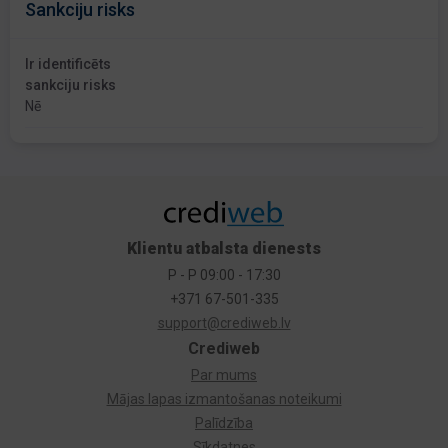
Sankciju risks
Ir identificēts
sankciju risks
Nē
Klientu atbalsta dienests
P - P 09:00 - 17:30
+371 67-501-335
support@crediweb.lv
Crediweb
Par mums
Mājas lapas izmantošanas noteikumi
Palīdzība
Sīkdatnes