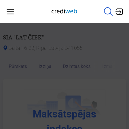
SIA "LAT ČIEK"
Baltā 16-28, Rīga, Latvija LV-1055
Pārskats
Izziņa
Dzimtas koks
Izmaiņu vēst
Maksātspējas