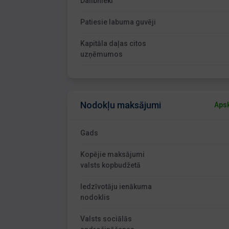
Dalībnieki
Patiesie labuma guvēji
Kapitāla daļas citos
uzņēmumos
Nodokļu maksājumi
Apsk
Gads
Kopējie maksājumi
valsts kopbudžetā
Iedzīvotāju ienākuma
nodoklis
Valsts sociālās