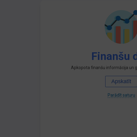
Finanšu d
Apkopota finanšu informācija un ga
Apskatīt
Parādīt saturu