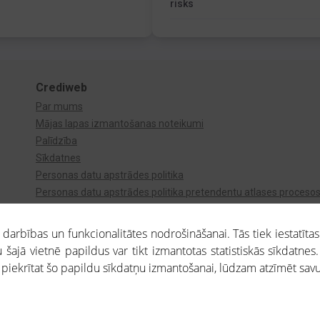
risks
Crediweb
Par mums
Mājas lapas izmantošanas noteikumi
Palīdzība
Sīkdatnes
Personas datu apstrādes politika
Personas datu apstrādes politika pretendentu atlases proceso
Videonovērošana
arbības un funkcionalitātes nodrošināšanai. Tās tiek iestatītas
 šajā vietnē papildus var tikt izmantotas statistiskās sīkdatnes.
a piekrītat šo papildu sīkdatņu izmantošanai, lūdzam atzīmēt savu 
aros saņemtajai informācijai ir uzziņas raksturs, un tai nav juridiska spēka. Portāla l
teikumu ievērošanu. Portāla uzturētājs nav atbildīgs par portāla lietotāju veiktajām