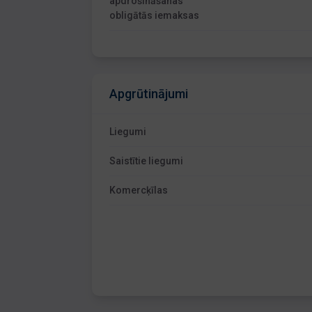
apdrošināšanas
obligātās iemaksas
Apgrūtinājumi
Liegumi
Saistītie liegumi
Komercķīlas