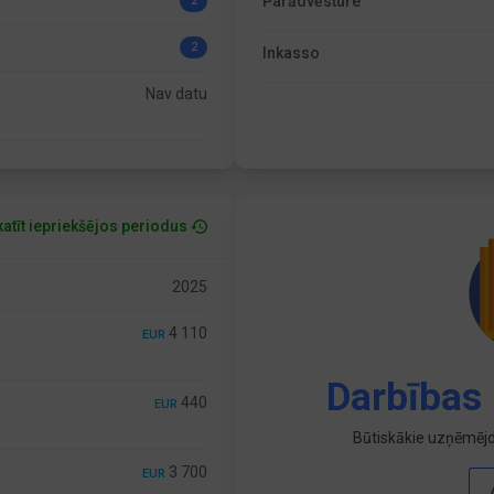
Parādvēsture
2
2
Inkasso
Nav datu
atīt iepriekšējos periodus
2025
4 110
EUR
Darbības 
440
EUR
Būtiskākie uzņēmējd
3 700
EUR