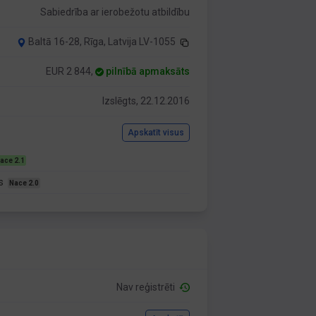
Sabiedrība ar ierobežotu atbildību
Baltā 16-28, Rīga, Latvija LV-1055
EUR 2 844,
pilnībā apmaksāts
Izslēgts, 22.12.2016
Apskatīt visus
ace 2.1
as
Nace 2.0
Nav reģistrēti