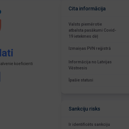
Cita informācija
Valsts piemērotie
atbalsta pasākumi Covid-
19 ietekmes dēļ
Izmaiņas PVN reģistrā
ati
Informācija no Latvijas
lvenie koeficienti
Vēstnesis
Īpašie statusi
Sankciju risks
Ir identificēts sankciju