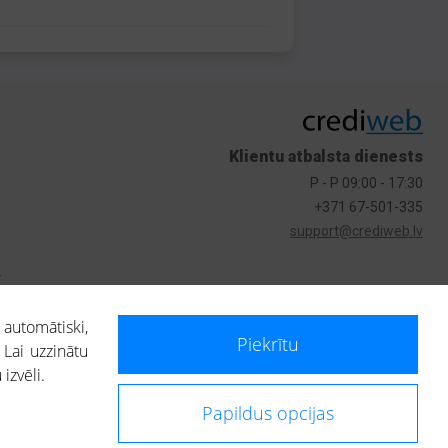
Klientu atbalsta dienests
P - P 09:00 - 17:30
+371 67-501-335
support@crediweb.lv
s
 automātiski,
Piekrītu
 Lai uzzinātu
izvēli.
Papildus opcijas
ietotājs, izmantojot portālā saņemto informāciju, ir atbildīgs par fizisko
 darbībām vai uz to pieņemtajiem lēmumiem, balstoties uz portālā saņemto