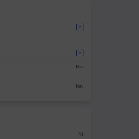
Ir
Ir
Nav
Nav
Nē