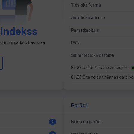
Tiesiskā forma
Juridiskā adrese
 indekss
Pamatkapitāls
kredīts sadarbības riska
PVN
Saimnieciskā darbība
81.23 Citi tīrīšanas pakalpojumi
N
81.29 Cita veida tīrīšanas darbīb
Parādi
Nodokļu parādi
3